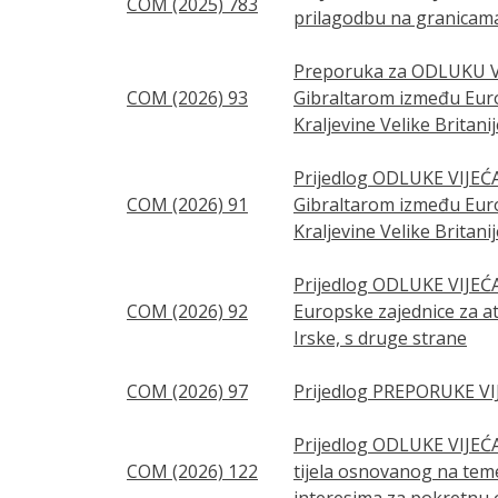
COM (2025) 783
prilagodbu na granicam
Preporuka za ODLUKU VIJ
COM (2026) 93
Gibraltarom između Europ
Kraljevine Velike Britani
Prijedlog ODLUKE VIJEĆA 
COM (2026) 91
Gibraltarom između Europ
Kraljevine Velike Britani
Prijedlog ODLUKE VIJEĆA
COM (2026) 92
Europske zajednice za ato
Irske, s druge strane
COM (2026) 97
Prijedlog PREPORUKE VIJ
Prijedlog ODLUKE VIJEĆA 
COM (2026) 122
tijela osnovanog na tem
interesima za pokretnu o