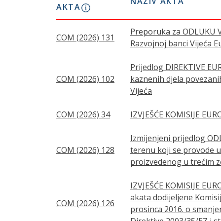
NAZIV AKTA
AKTA
Preporuka za ODLUKU VIJ
COM (2026) 131
Razvojnoj banci Vijeća E
Prijedlog DIREKTIVE EU
COM (2026) 102
kaznenih djela povezani
Vijeća
COM (2026) 34
IZVJEŠĆE KOMISIJE EUR
Izmijenjeni prijedlog 
COM (2026) 128
terenu koji se provode 
proizvedenog u trećim ze
IZVJEŠĆE KOMISIJE EURO
akata dodijeljene Komisi
COM (2026) 126
prosinca 2016. o smanjen
Direktive 2003/35/EZ i s