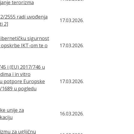
anje terorizma
2/2555 radi uvođenja
17.03.2026.
i 2]
ibernetičku sigurnost
a opskrbe IKT-om te o
17.03.2026.
5 i (EU) 2017/746 u
ima i in vitro
du potpore Europske
17.03.2026.
4/1689 u pogledu
e unije za
16.03.2026.
kaciju
zmu za ugljičnu