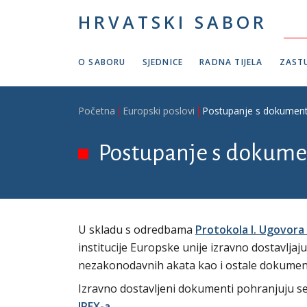
Skoči na glavni sadržaj
HRVATSKI SABOR
O SABORU
SJEDNICE
RADNA TIJELA
ZASTU
Breadcrumb
Početna
Europski poslovi
Postupanje s dokumen
Postupanje s dokume
U skladu s odredbama
Protokola I. Ugovora 
institucije Europske unije izravno dostavlja
nezakonodavnih akata kao i ostale dokument
Izravno dostavljeni dokumenti pohranjuju s
IPEX-a.