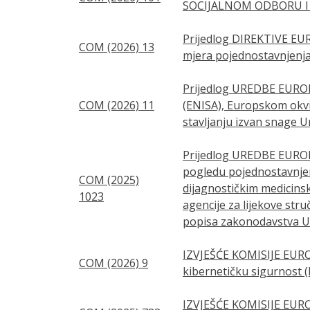
SOCIJALNOM ODBORU I OD
Prijedlog DIREKTIVE EU
COM (2026) 13
mjera pojednostavnjenja 
Prijedlog UREDBE EUROP
COM (2026) 11
(ENISA), Europskom okvir
stavljanju izvan snage U
Prijedlog UREDBE EUROP
pogledu pojednostavnjenj
COM (2025)
dijagnostičkim medicins
1023
agencije za lijekove st
popisa zakonodavstva Uni
IZVJEŠĆE KOMISIJE EURO
COM (2026) 9
kibernetičku sigurnost (
IZVJEŠĆE KOMISIJE EUR