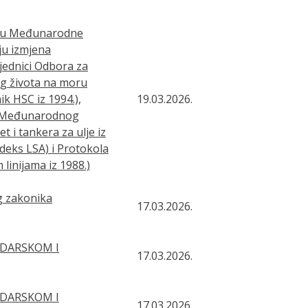
viru Međunarodne
ju izmjena
jednici Odbora za
g života na moru
ik HSC iz 1994.),
19.03.2026.
.), Međunarodnog
 i tankera za ulje iz
deks LSA) i Protokola
linijama iz 1988.)
 zakonika
17.03.2026.
ODARSKOM I
17.03.2026.
ODARSKOM I
17.03.2026.