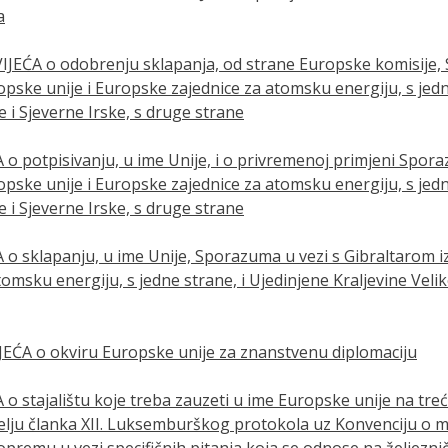
a
EĆA o odobrenju sklapanja, od strane Europske komisije, 
ske unije i Europske zajednice za atomsku energiju, s jedn
je i Sjeverne Irske, s druge strane
o potpisivanju, u ime Unije, i o privremenoj primjeni Spora
ske unije i Europske zajednice za atomsku energiju, s jedn
je i Sjeverne Irske, s druge strane
 o sklapanju, u ime Unije, Sporazuma u vezi s Gibraltarom 
msku energiju, s jedne strane, i Ujedinjene Kraljevine Velike
EĆA o okviru Europske unije za znanstvenu diplomaciju
o stajalištu koje treba zauzeti u ime Europske unije na tre
elju članka XII. Luksemburškog protokola uz Konvenciju o
premu u vezi specifičnih pitanja koja se odnose na željeznič