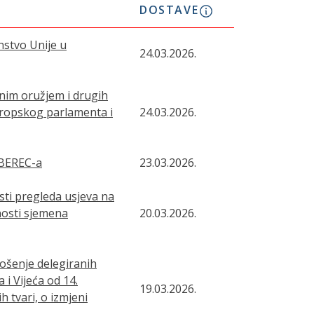
DOSTAVE
stvo Unije u
24.03.2026.
nim oružjem i drugih
uropskog parlamenta i
24.03.2026.
 BEREC-a
23.03.2026.
ti pregleda usjeva na
nosti sjemena
20.03.2026.
šenje delegiranih
i Vijeća od 14.
19.03.2026.
 tvari, o izmjeni