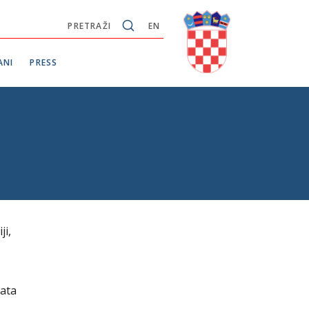
PRETRAŽI
EN
ANI
PRESS
ji,
nata