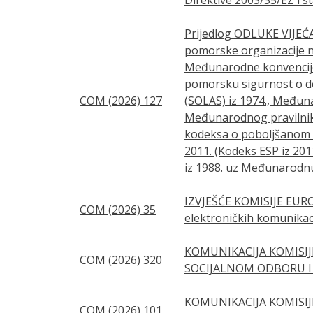
Prijedlog ODLUKE VIJEĆA
pomorske organizacije n
Međunarodne konvencije 
pomorsku sigurnost o do
COM (2026) 127
(SOLAS) iz 1974., Međunar
Međunarodnog pravilnika 
kodeksa o poboljšanom pr
2011. (Kodeks ESP iz 20
iz 1988. uz Međunarodnu 
IZVJEŠĆE KOMISIJE EUR
COM (2026) 35
elektroničkih komunikaci
KOMUNIKACIJA KOMISI
COM (2026) 320
SOCIJALNOM ODBORU I O
KOMUNIKACIJA KOMISI
COM (2026) 101