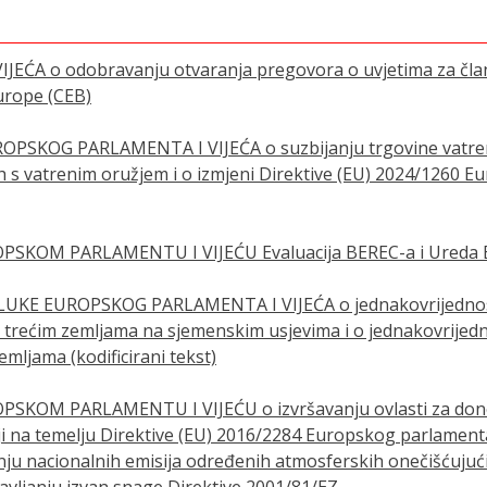
EĆA o odobravanju otvaranja pregovora o uvjetima za član
urope (CEB)
ROPSKOG PARLAMENTA I VIJEĆA o suzbijanju trgovine vatre
h s vatrenim oružjem i o izmjeni Direktive (EU) 2024/1260 E
OPSKOM PARLAMENTU I VIJEĆU Evaluacija BEREC-a i Ureda
ODLUKE EUROPSKOG PARLAMENTA I VIJEĆA o jednakovrijednos
u trećim zemljama na sjemenskim usjevima i o jednakovrijed
mljama (kodificirani tekst)
PSKOM PARLAMENTU I VIJEĆU o izvršavanju ovlasti za dono
ji na temelju Direktive (EU) 2016/2284 Europskog parlamenta 
ju nacionalnih emisija određenih atmosferskih onečišćujućih
tavljanju izvan snage Direktive 2001/81/EZ