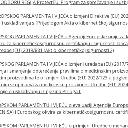
BORU REGIJA ProtectEU: Program za sprečavanje i suzbij
ROPSKOG PARLAMENTA I VIJEĆA o izmjeni Direktive (EU) 202
i usklađivanja s [Prijedlogom Akta o kibernetičkoj sigurnost
SKOG PARLAMENTA I VIJEĆA o Agenciji Europske unije za k
u za kibernetičkosigurnosnu certifikaciju i sigurnosti lanc
redbe (EU) 2019/881 (Akt o kibernetičkoj sigurnosti 2)
SKOG PARLAMENTA I VIJEĆA o izmjeni uredaba (EU) 2017/74
a i smanjenja opterećenja pravilima o medicinskim proizvod
kim proizvodima te o izmjeni Uredbe (EU) 2022/123 u pogle
ručnim skupinama za medicinske proizvode i Uredbe (EU) 202
je o usklađivanju iz njezina Priloga I.
PSKOM PARLAMENTU I VIJEĆU o evaluaciji Agencije Europsk
ENISA) i Europskog okvira za kibernetičkosigurnosnu certifi
OPSKOM PARLAMENTU I VIJEĆU o primjeni Uredbe o mehani