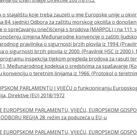
 o stajalištu koje treba zauzeti u ime Europske unije u ok
a 84. sjednici Odbora za zaštitu morskog okoliša o donošen
o sprečavanju onečišćenja s brodova (MARPOL) i na 111. s
nošenju izmjena Međunarodne konvencije o zaštiti ljudsko
odnog pravilnika o sigurnosti brzih plovila iz 1994. (Praviln
o sigurnosti brzih plovila iz 2000. (Pravilnik HSC iz 2000
ogramu inspekcija tijekom pregleda brodova za rasuti teret
11.), Međunarodnog kodeksa o sredstvima za spašavanje (Ko
konvenciju o teretnim linijama iz 1966. (Protokol o teretnim 
OPSKOM PARLAMENTU I VIJEĆU o funkcioniranju Europskog
ja, Direktive (EU) 2018/1972
JE EUROPSKOM PARLAMENTU, VIJEĆU, EUROPSKOM GOSP
DBORU REGIJA 28. režim za poduzeća u EU-u
JE EUROPSKOM PARLAMENTU, VIJEĆU, EUROPSKOM GOSP