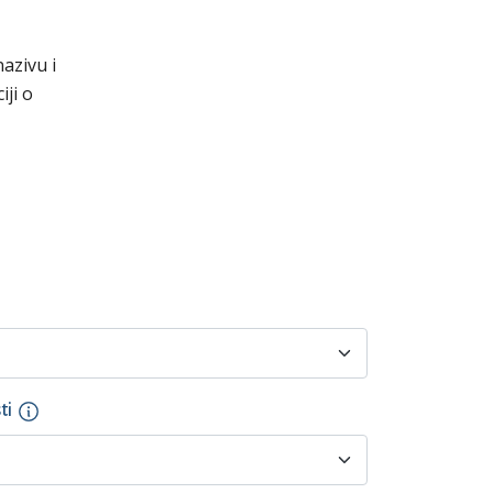
azivu i
iji o
ti