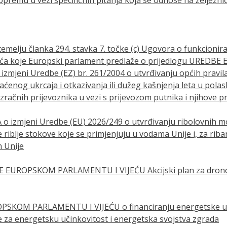
melju članka 294. stavka 7. točke (c) Ugovora o funkcionir
jeća koje Europski parlament predlaže o prijedlogu UREDB
zmjeni Uredbe (EZ) br. 261/2004 o utvrđivanju općih pravil
aćenog ukrcaja i otkazivanja ili dužeg kašnjenja leta u polas
račnih prijevoznika u vezi s prijevozom putnika i njihove pr
 o izmjeni Uredbe (EU) 2026/249 o utvrđivanju ribolovnih m
 riblje stokove koje se primjenjuju u vodama Unije i, za ribar
 Unije
 EUROPSKOM PARLAMENTU I VIJEĆU Akcijski plan za drono
PSKOM PARLAMENTU I VIJEĆU o financiranju energetske uči
e za energetsku učinkovitost i energetska svojstva zgrada