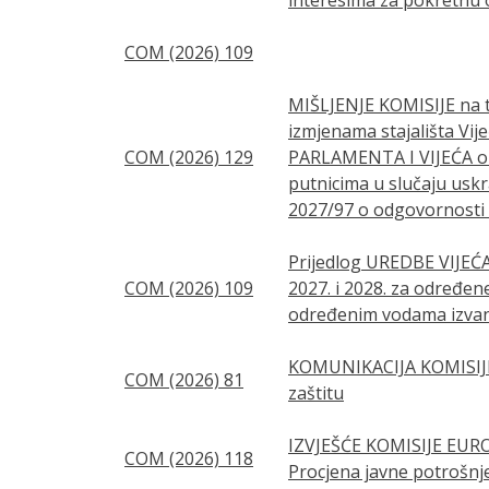
COM (2026) 109
MIŠLJENJE KOMISIJE na te
izmjenama stajališta Vi
COM (2026) 129
PARLAMENTA I VIJEĆA o i
putnicima u slučaju uskr
2027/97 o odgovornosti z
Prijedlog UREDBE VIJEĆA
COM (2026) 109
2027. i 2028. za određene
određenim vodama izvan
KOMUNIKACIJA KOMISIJE
COM (2026) 81
zaštitu
IZVJEŠĆE KOMISIJE EURO
COM (2026) 118
Procjena javne potrošnj