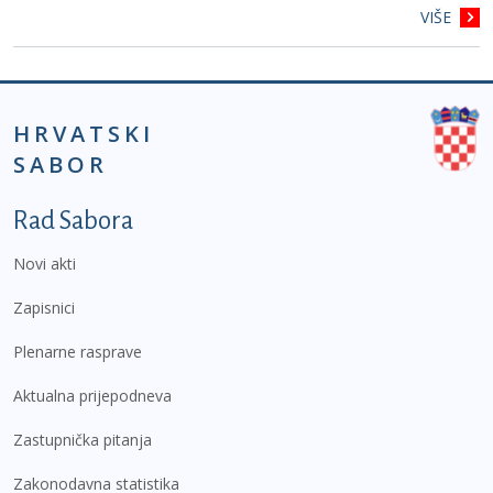
VIŠE
HRVATSKI
SABOR
Podnožje prvi izbornik
Rad Sabora
Novi akti
Zapisnici
Plenarne rasprave
Aktualna prijepodneva
Zastupnička pitanja
Zakonodavna statistika