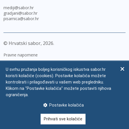
mediji@sabor.hr
gradjani@sabor.hr
pisarnica@sabor.hr
© Hrvatski sabor,
2026
Pravne napomene
Izjava o pristupačnosti
U svrhu pružanja boljeg korisničkog iskustva sabor.hr
Zaštita osobnih podataka
koristi kolačiće (cookies). Postavke kolačića možete
kontrolirati i prilagođavati u vašem web pregledniku.
Impressum
Klikom na "Postavke kolačića" možete postaviti njihova
Česta pitanja
ograničenja.
Kontakti
Postavke kolačića
Mapa weba
Prihvati sve kolačiće