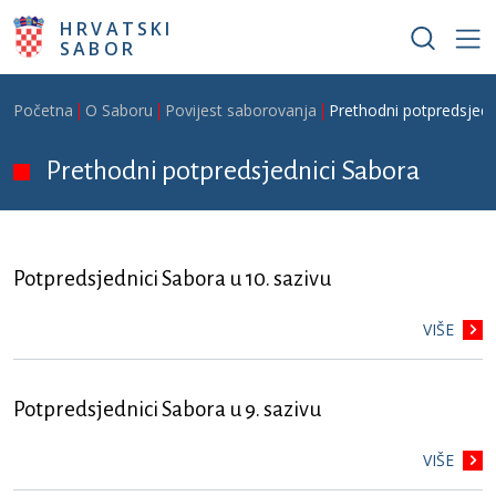
Skoči na glavni sadržaj
HRVATSKI
SABOR
Breadcrumb
Početna
O Saboru
Povijest saborovanja
Prethodni potpredsjedn
Prethodni potpredsjednici Sabora
Potpredsjednici Sabora u 10. sazivu
VIŠE
Potpredsjednici Sabora u 9. sazivu
VIŠE