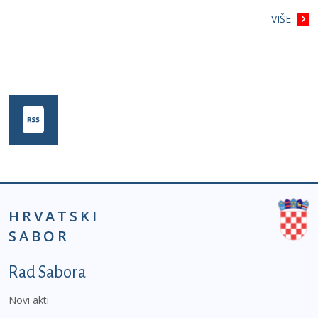
VIŠE
HRVATSKI
SABOR
Podnožje prvi izbornik
Rad Sabora
Novi akti