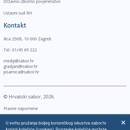
Državno izborno povjerenstvo
Ustavni sud RH
Kontakt
Ilica 256B, 10 000 Zagreb
Tel.:
01/45 69 222
mediji@sabor.hr
gradjani@sabor.hr
pisarnica@sabor.hr
© Hrvatski sabor,
2026
Pravne napomene
Izjava o pristupačnosti
U svrhu pružanja boljeg korisničkog iskustva sabor.hr
Zaštita osobnih podataka
koristi kolačiće (cookies). Postavke kolačića možete