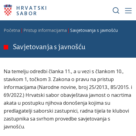
Skoči na glavni sadržaj
HRVATSKI
SABOR
Breadcrumb
Početna
Pristup informacijama
Savjetovanja s javnošću
Savjetovanja s javnošću
Na temelju odredbi članka 11., a u vezi s člankom 10.,
stavkom 1, točkom 3. Zakona o pravu na pristup
informacijama (Narodne novine, broj 25/2013., 85/2015. i
69/2022.) Hrvatski sabor obavještava javnost o nacrtima
akata u postupku njihova donošenja kojima su
predlagatelji saborski zastupnici, radna tijela te klubovi
zastupnika sa svrhom provedbe savjetovanja s
javnošću.