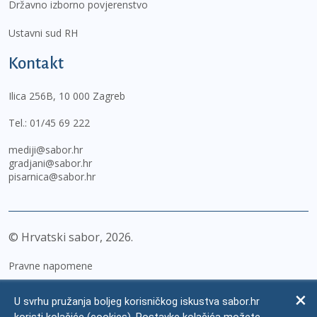
Državno izborno povjerenstvo
Ustavni sud RH
Kontakt
Ilica 256B, 10 000 Zagreb
Tel.:
01/45 69 222
mediji@sabor.hr
gradjani@sabor.hr
pisarnica@sabor.hr
© Hrvatski sabor,
2026
Pravne napomene
Izjava o pristupačnosti
U svrhu pružanja boljeg korisničkog iskustva sabor.hr
Zaštita osobnih podataka