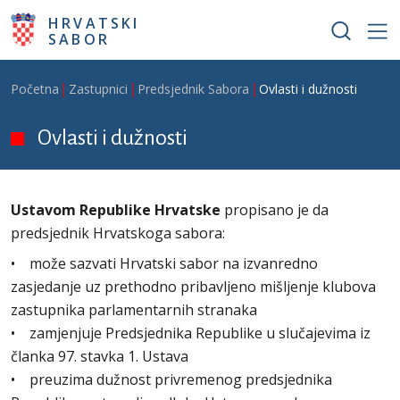
Skoči na glavni sadržaj
HRVATSKI
SABOR
Breadcrumb
Početna
Zastupnici
Predsjednik Sabora
Ovlasti i dužnosti
Ovlasti i dužnosti
Ustavom Republike Hrvatske
propisano je da
predsjednik Hrvatskoga sabora:
• može sazvati Hrvatski sabor na izvanredno
zasjedanje uz prethodno pribavljeno mišljenje klubova
zastupnika parlamentarnih stranaka
• zamjenjuje Predsjednika Republike u slučajevima iz
članka 97. stavka 1. Ustava
• preuzima dužnost privremenog predsjednika