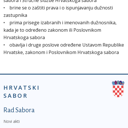
sabora i Stručne službe Hrvatskoga sabora
• brine se o zaštiti prava i o ispunjavanju dužnosti
zastupnika
• prima prisege izabranih i imenovanih dužnosnika,
kada je to određeno zakonom ili Poslovnikom
Hrvatskoga sabora
• obavlja i druge poslove određene Ustavom Republike
Hrvatske, zakonom i Poslovnikom Hrvatskoga sabora
HRVATSKI
SABOR
Podnožje prvi izbornik
Rad Sabora
Novi akti