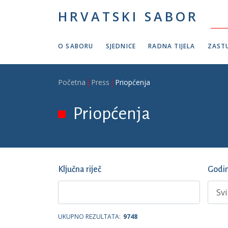
Skoči na glavni sadržaj
HRVATSKI SABOR
O SABORU
SJEDNICE
RADNA TIJELA
ZASTU
Breadcrumb
Početna
Press
Priopćenja
Priopćenja
Ključna riječ
Godi
UKUPNO REZULTATA:
9748