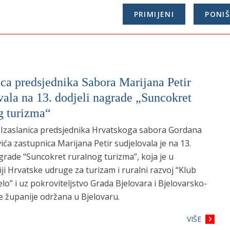
ica predsjednika Sabora Marijana Petir
vala na 13. dodjeli nagrade „Suncokret
g turizma“
- Izaslanica predsjednika Hrvatskoga sabora Gordana
ća zastupnica Marijana Petir sudjelovala je na 13.
grade “Suncokret ruralnog turizma”, koja je u
ji Hrvatske udruge za turizam i ruralni razvoj “Klub
lo” i uz pokroviteljstvo Grada Bjelovara i Bjelovarsko-
e županije održana u Bjelovaru.
VIŠE