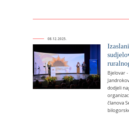
08.12.2025.
Izaslan
sudjelo
ruralno
Bjelovar 
Jandrokovi
dodjeli na
organizaci
članova Se
bilogorsk