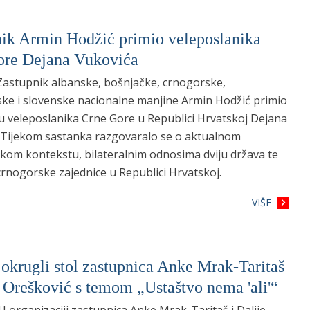
ik Armin Hodžić primio veleposlanika
ore Dejana Vukovića
Zastupnik albanske, bošnjačke, crnogorske,
e i slovenske nacionalne manjine Armin Hodžić primio
edu veleposlanika Crne Gore u Republici Hrvatskoj Dejana
 Tijekom sastanka razgovaralo se o aktualnom
čkom kontekstu, bilateralnim odnosima dviju država te
crnogorske zajednice u Republici Hrvatskoj.
VIŠE
okrugli stol zastupnica Anke Mrak-Taritaš
e Orešković s temom „Ustaštvo nema 'ali'“