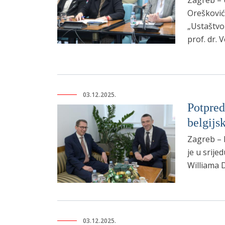
Zagreb – U
Orešković
„Ustaštvo 
prof. dr. V
03.12.2025.
Potpred
belgijs
Zagreb – 
je u srije
Williama 
03.12.2025.