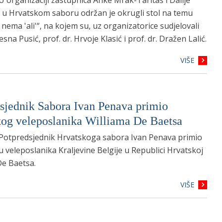
 organizaciji zastupnica Anke Mrak-Taritaš i Dalije
 u Hrvatskom saboru održan je okrugli stol na temu
nema 'ali'“, na kojem su, uz organizatorice sudjelovali
esna Pusić, prof. dr. Hrvoje Klasić i prof. dr. Dražen Lalić.
VIŠE
sjednik Sabora Ivan Penava primio
kog veleposlanika Williama De Baetsa
Potpredsjednik Hrvatskoga sabora Ivan Penava primio
du veleposlanika Kraljevine Belgije u Republici Hrvatskoj
De Baetsa.
VIŠE