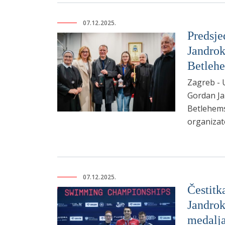
07.12.2025.
Predsje
Jandrok
Betlehe
Zagreb - 
Gordan Ja
Betlehems
organizat
07.12.2025.
Čestitk
Jandrok
medalj