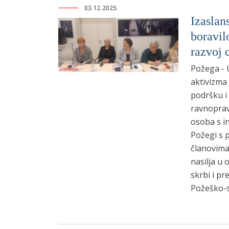
03.12.2025.
Izaslan
boravil
razvoj 
Požega - 
aktivizma 
podršku i 
ravnoprav
osoba s in
Požegi s 
članovima
nasilja u 
skrbi i pr
Požeško-s