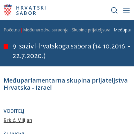
Skoči na glavni sadržaj
HRVATSKI
SABOR
Breadcrumb
Početna
Međunarodna suradnja
Skupine prijateljstva
Međuparlam
9. saziv Hrvatskoga sabora (14.10.2016. -
22.7.2020.)
Međuparlamentarna skupina prijateljstva
Hrvatska - Izrael
VODITELJ
Brkić, Milijan