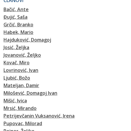
ČLANOVI
Bačić, Ante
Đujić, Saša
Grčić, Branko
Habek, Mario
Hajduković, Domagoj
Josić, Željka
Jovanović, Željko
Kovač, Miro
Lovrinović, Ivan
Ljubić, Božo
Mateljan, Damir
Milošević, Domagoj Ivan
Mišić, Ivica
Mrsić, Mirando
Petrijevčanin Vuksanović, Irena
Pupovac, Milorad