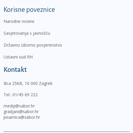
Korisne poveznice
Narodne novine
Savjetovanja s javnošću
Državno izborno povjerenstvo
Ustavni sud RH
Kontakt
Ilica 256B, 10 000 Zagreb
Tel.:
01/45 69 222
mediji@sabor.hr
gradjani@sabor.hr
pisarnica@sabor.hr