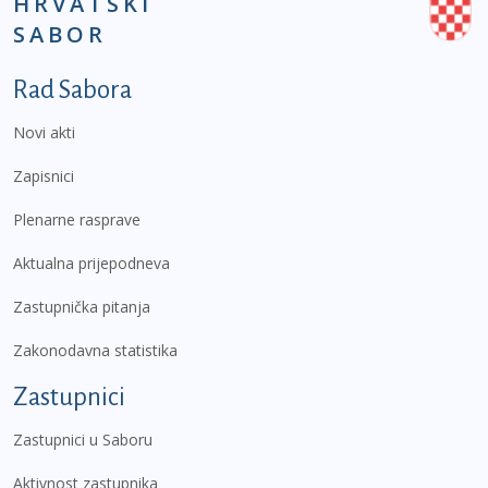
HRVATSKI
SABOR
Podnožje prvi izbornik
Rad Sabora
Novi akti
Zapisnici
Plenarne rasprave
Aktualna prijepodneva
Zastupnička pitanja
Zakonodavna statistika
Zastupnici
Zastupnici u Saboru
Aktivnost zastupnika