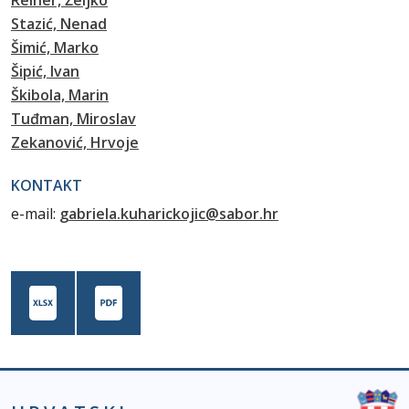
Reiner, Željko
Stazić, Nenad
Šimić, Marko
Šipić, Ivan
Škibola, Marin
Tuđman, Miroslav
Zekanović, Hrvoje
KONTAKT
e-mail:
gabriela.kuharickojic@sabor.hr