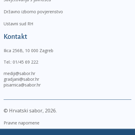
Državno izborno povjerenstvo
Ustavni sud RH
Kontakt
Ilica 256B, 10 000 Zagreb
Tel.:
01/45 69 222
mediji@sabor.hr
gradjani@sabor.hr
pisarnica@sabor.hr
© Hrvatski sabor,
2026
Pravne napomene
Izjava o pristupačnosti