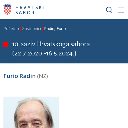
Skoči na glavni sadržaj
HRVATSKI
SABOR
Breadcrumb
Početna
Zastupnici
Radin, Furio
10. saziv Hrvatskoga sabora
(22.7.2020.-16.5.2024.)
Furio Radin
(NZ)