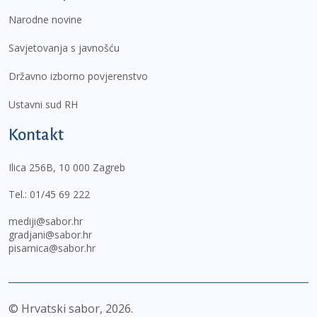
Narodne novine
Savjetovanja s javnošću
Državno izborno povjerenstvo
Ustavni sud RH
Kontakt
Ilica 256B, 10 000 Zagreb
Tel.:
01/45 69 222
mediji@sabor.hr
gradjani@sabor.hr
pisarnica@sabor.hr
© Hrvatski sabor,
2026