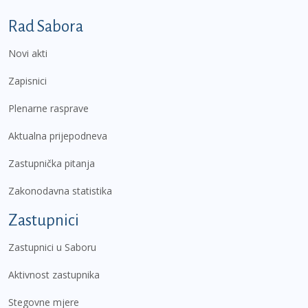
Podnožje prvi izbornik
Rad Sabora
Novi akti
Zapisnici
Plenarne rasprave
Aktualna prijepodneva
Zastupnička pitanja
Zakonodavna statistika
Zastupnici
Zastupnici u Saboru
Aktivnost zastupnika
Stegovne mjere