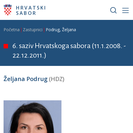
Skoči na glavni sadržaj
HRVATSKI
SABOR
Breadcrumb
Početna
Zastupnici
Podrug, Željana
6. saziv Hrvatskoga sabora (11.1.2008. -
22.12.2011.)
Željana Podrug
(HDZ)