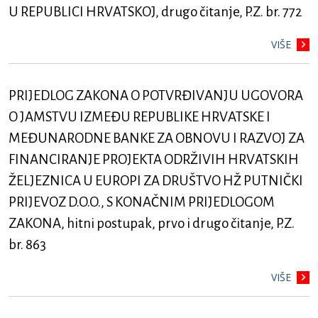
U REPUBLICI HRVATSKOJ, drugo čitanje, P.Z. br. 772
VIŠE
PRIJEDLOG ZAKONA O POTVRĐIVANJU UGOVORA
O JAMSTVU IZMEĐU REPUBLIKE HRVATSKE I
MEĐUNARODNE BANKE ZA OBNOVU I RAZVOJ ZA
FINANCIRANJE PROJEKTA ODRŽIVIH HRVATSKIH
ŽELJEZNICA U EUROPI ZA DRUŠTVO HŽ PUTNIČKI
PRIJEVOZ D.O.O., S KONAČNIM PRIJEDLOGOM
ZAKONA, hitni postupak, prvo i drugo čitanje, P.Z.
br. 863
VIŠE