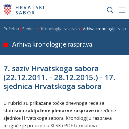
Skoči na glavni sadržaj
HRVATSKI
SABOR
Breadcrumb
Početna
Sjednice
Kronologija rasprava
Arhiva kronologije raspr
Arhiva kronologije rasprava
7. saziv Hrvatskoga sabora
(22.12.2011. - 28.12.2015.) - 17.
sjednica Hrvatskoga sabora
U rubrici su prikazane točke dnevnoga reda sa
statusom
zaključene plenarne rasprave
određene
sjednice
Hrvatskoga sabora. Kronologiju rasprava
moguće je preuzeti u XLSX i PDF formatima.