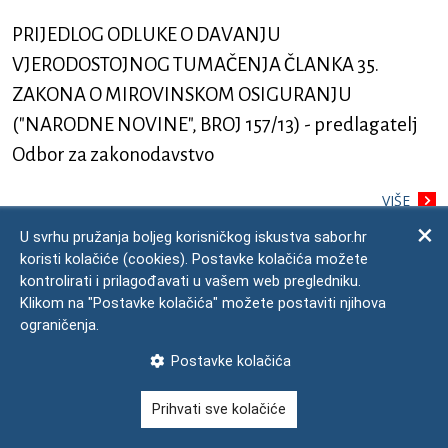
PRIJEDLOG ODLUKE O DAVANJU
VJERODOSTOJNOG TUMAČENJA ČLANKA 35.
ZAKONA O MIROVINSKOM OSIGURANJU
("NARODNE NOVINE", BROJ 157/13) - predlagatelj
Odbor za zakonodavstvo
VIŠE
U svrhu pružanja boljeg korisničkog iskustva sabor.hr
koristi kolačiće (cookies). Postavke kolačića možete
PRIJEDLOG JEDINSTVENIH METODOLOŠKO-
kontrolirati i prilagođavati u vašem web pregledniku.
NOMOTEHNIČKIH PRAVILA ZA IZRADU AKATA
Klikom na "Postavke kolačića" možete postaviti njihova
ograničenja.
KOJE DONOSI HRVATSKI SABOR - predlagatelj
Odbor za zakonodavstvo
Postavke kolačića
VIŠE
Prihvati sve kolačiće