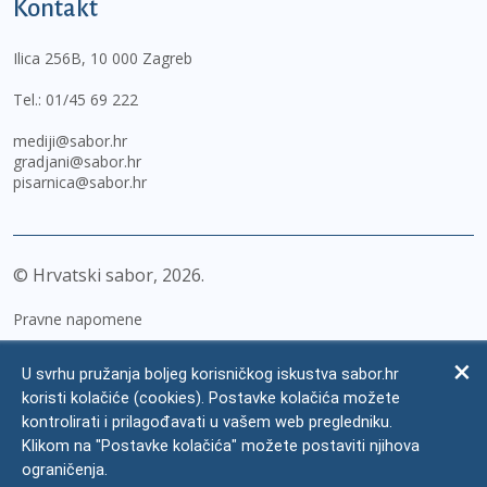
Kontakt
Ilica 256B, 10 000 Zagreb
Tel.:
01/45 69 222
mediji@sabor.hr
gradjani@sabor.hr
pisarnica@sabor.hr
© Hrvatski sabor,
2026
Pravne napomene
Izjava o pristupačnosti
U svrhu pružanja boljeg korisničkog iskustva sabor.hr
Zaštita osobnih podataka
koristi kolačiće (cookies). Postavke kolačića možete
kontrolirati i prilagođavati u vašem web pregledniku.
Impressum
Klikom na "Postavke kolačića" možete postaviti njihova
Česta pitanja
ograničenja.