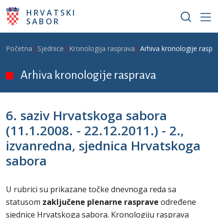
Skoči na glavni sadržaj
HRVATSKI
SABOR
Breadcrumb
Početna
Sjednice
Kronologija rasprava
Arhiva kronologije raspr
Arhiva kronologije rasprava
6. saziv Hrvatskoga sabora
(11.1.2008. - 22.12.2011.) - 2.,
izvanredna, sjednica Hrvatskoga
sabora
U rubrici su prikazane točke dnevnoga reda sa
statusom
zaključene plenarne rasprave
određene
sjednice
Hrvatskoga sabora. Kronologiju rasprava