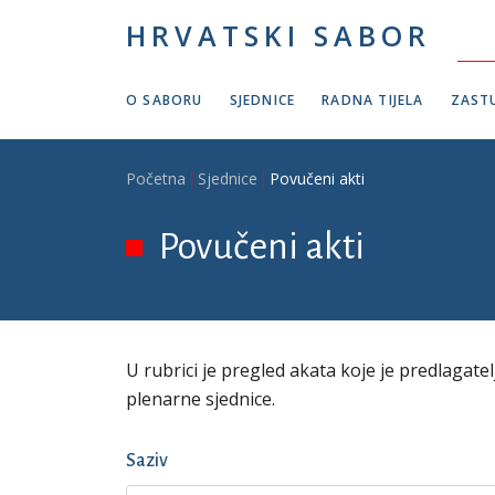
Skoči na glavni sadržaj
HRVATSKI SABOR
O SABORU
SJEDNICE
RADNA TIJELA
ZASTU
Breadcrumb
Početna
Sjednice
Povučeni akti
Povučeni akti
U rubrici je pregled akata koje je predlagate
plenarne sjednice.
Saziv