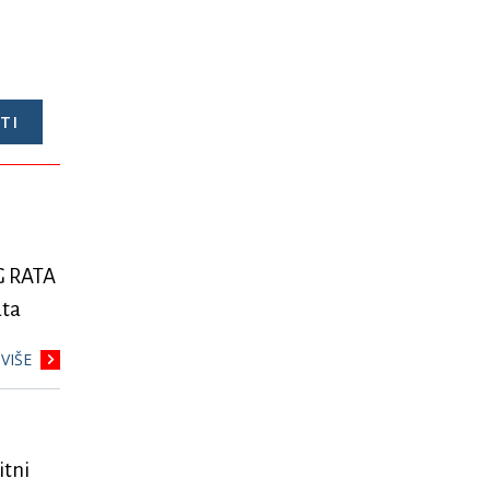
 RATA
ata
VIŠE
tni