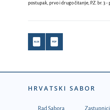
postupak, prvo i drugo čitanje, P.Z. br. 3
HRVATSKI SABOR
Podnožje prvi izborni
Rad Sabora
Zastupnici