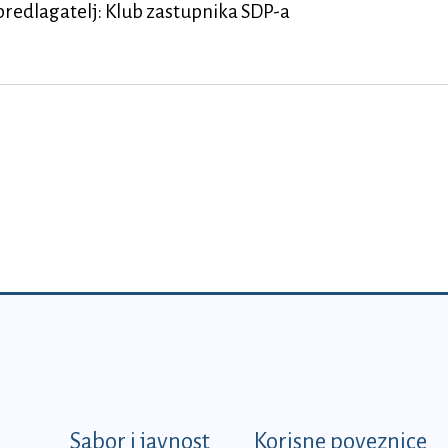
 - predlagatelj: Klub zastupnika SDP-a
k
Sabor i javnost
Korisne poveznice