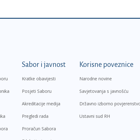
k
Sabor i javnost
Korisne poveznice
boru
Kratke obavijesti
Narodne novine
pnika
Posjeti Saboru
Savjetovanja s javnošću
Akreditacije medija
Državno izborno povjerenstv
ika
Pregledi rada
Ustavni sud RH
bora
Proračun Sabora