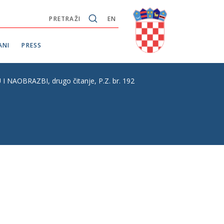
PRETRAŽI
EN
ANI
PRESS
BRAZBI, drugo čitanje, P.Z. br. 192