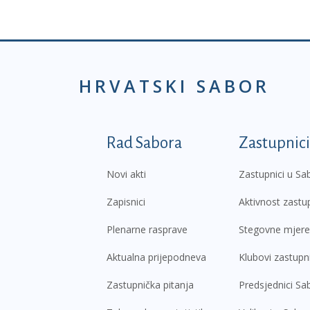
HRVATSKI SABOR
Podnožje prvi izborni
Rad Sabora
Zastupnici
Novi akti
Zastupnici u Sa
Zapisnici
Aktivnost zastu
Plenarne rasprave
Stegovne mjere
Aktualna prijepodneva
Klubovi zastupn
Zastupnička pitanja
Predsjednici Sa