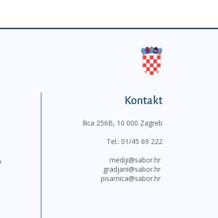
Kontakt
Ilica 256B, 10 000 Zagreb
Tel.:
01/45 69 222
mediji@sabor.hr
o
gradjani@sabor.hr
pisarnica@sabor.hr