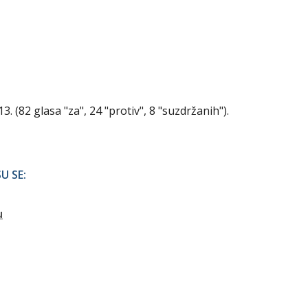
. (82 glasa "za", 24 "protiv", 8 "suzdržanih").
U SE:
u