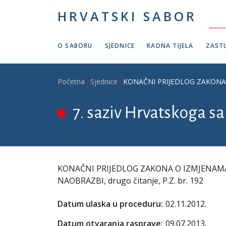
Skoči na glavni sadržaj
HRVATSKI SABOR
O SABORU
SJEDNICE
RADNA TIJELA
ZASTU
Breadcrumb
Početna
Sjednice
KONAČNI PRIJEDLOG ZAKONA 
7. saziv Hrvatskoga sab
KONAČNI PRIJEDLOG ZAKONA O IZMJENAM
NAOBRAZBI, drugo čitanje, P.Z. br. 192
Datum ulaska u proceduru:
02.11.2012.
Datum otvaranja rasprave:
09.07.2013.