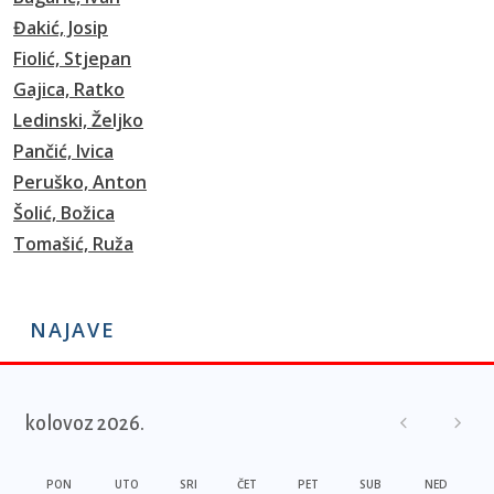
Đakić, Josip
Fiolić, Stjepan
Gajica, Ratko
Ledinski, Željko
Pančić, Ivica
Peruško, Anton
Šolić, Božica
Tomašić, Ruža
NAJAVE
kolovoz 2026.
PON
UTO
SRI
ČET
PET
SUB
NED