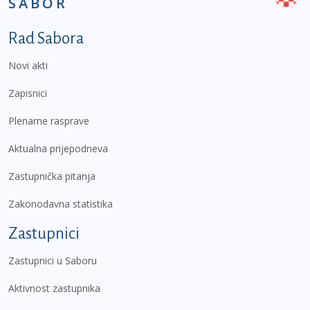
SABOR
Podnožje prvi izbornik
Rad Sabora
Novi akti
Zapisnici
Plenarne rasprave
Aktualna prijepodneva
Zastupnička pitanja
Zakonodavna statistika
Zastupnici
Zastupnici u Saboru
Aktivnost zastupnika