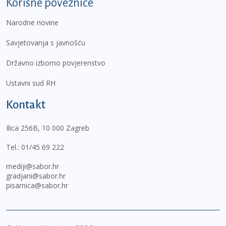
Korisne poveznice
Narodne novine
Savjetovanja s javnošću
Državno izborno povjerenstvo
Ustavni sud RH
Kontakt
Ilica 256B, 10 000 Zagreb
Tel.:
01/45 69 222
mediji@sabor.hr
gradjani@sabor.hr
pisarnica@sabor.hr