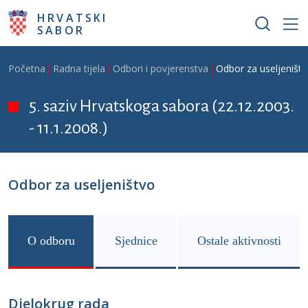
Skoči na glavni sadržaj
HRVATSKI
SABOR
Breadcrumb
Početna
Radna tijela
Odbori i povjerenstva
Odbor za useljeništ
5. saziv Hrvatskoga sabora (22.12.2003.
- 11.1.2008.)
Odbor za useljeništvo
O odboru
Sjednice
Ostale aktivnosti
Djelokrug rada