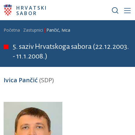
Skoči na glavni sadržaj
HRVATSKI
SABOR
Breadcrumb
Početna
Zastupnici
Pančić, Ivica
5. saziv Hrvatskoga sabora (22.12.2003.
- 11.1.2008.)
Ivica Pančić
(SDP)