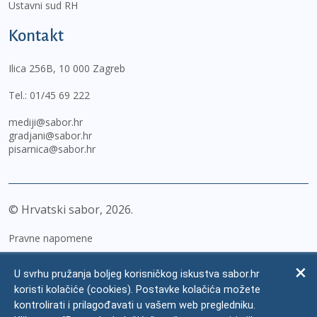
Ustavni sud RH
Kontakt
Ilica 256B, 10 000 Zagreb
Tel.:
01/45 69 222
mediji@sabor.hr
gradjani@sabor.hr
pisarnica@sabor.hr
© Hrvatski sabor,
2026
Pravne napomene
Izjava o pristupačnosti
U svrhu pružanja boljeg korisničkog iskustva sabor.hr
Zaštita osobnih podataka
koristi kolačiće (cookies). Postavke kolačića možete
kontrolirati i prilagođavati u vašem web pregledniku.
Impressum