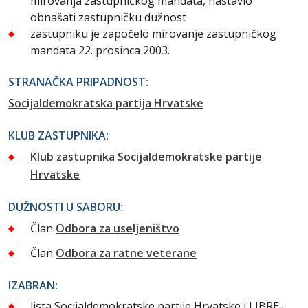
mirovanja zastupničkog mandata, nastavio
obnašati zastupničku dužnost
zastupniku je započelo mirovanje zastupničkog
mandata 22. prosinca 2003.
STRANAČKA PRIPADNOST:
Socijaldemokratska partija Hrvatske
KLUB ZASTUPNIKA:
Klub zastupnika Socijaldemokratske partije
Hrvatske
DUŽNOSTI U SABORU:
Član
Odbora za useljeništvo
Član
Odbora za ratne veterane
IZABRAN:
lista Socijaldemokratske partije Hrvatske i LIBRE-