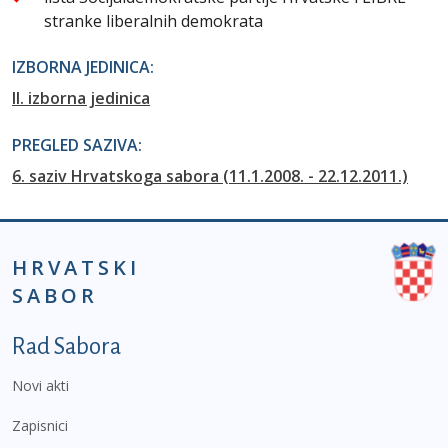
stranke liberalnih demokrata
IZBORNA JEDINICA:
II. izborna jedinica
PREGLED SAZIVA:
6. saziv Hrvatskoga sabora (11.1.2008. - 22.12.2011.)
HRVATSKI
SABOR
Podnožje prvi izbornik
Rad Sabora
Novi akti
Zapisnici