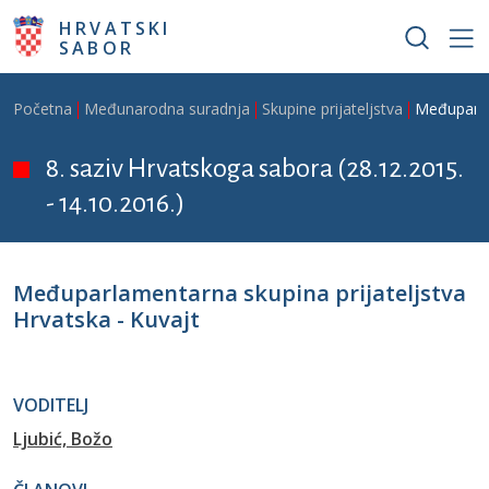
Skoči na glavni sadržaj
HRVATSKI
SABOR
Breadcrumb
Početna
Međunarodna suradnja
Skupine prijateljstva
Međuparlam
8. saziv Hrvatskoga sabora (28.12.2015.
- 14.10.2016.)
Međuparlamentarna skupina prijateljstva
Hrvatska - Kuvajt
VODITELJ
Ljubić, Božo