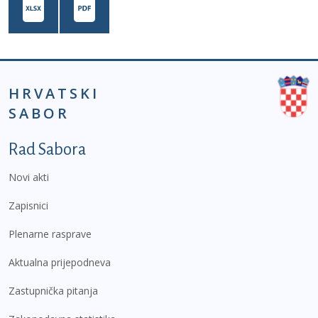
HRVATSKI
SABOR
Podnožje prvi izbornik
Rad Sabora
Novi akti
Zapisnici
Plenarne rasprave
Aktualna prijepodneva
Zastupnička pitanja