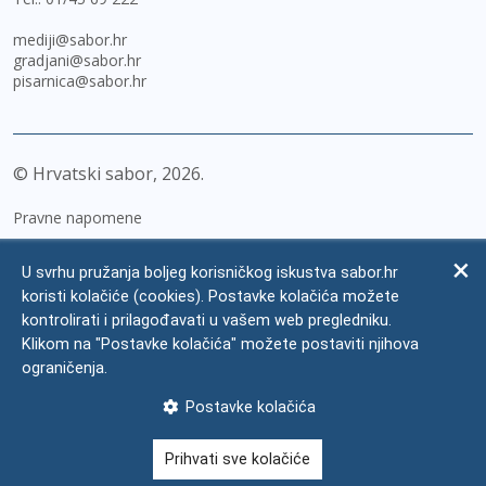
mediji@sabor.hr
gradjani@sabor.hr
pisarnica@sabor.hr
© Hrvatski sabor,
2026
Pravne napomene
Izjava o pristupačnosti
U svrhu pružanja boljeg korisničkog iskustva sabor.hr
Zaštita osobnih podataka
koristi kolačiće (cookies). Postavke kolačića možete
kontrolirati i prilagođavati u vašem web pregledniku.
Impressum
Klikom na "Postavke kolačića" možete postaviti njihova
Česta pitanja
ograničenja.
Kontakti
Postavke kolačića
Mapa weba
Prihvati sve kolačiće