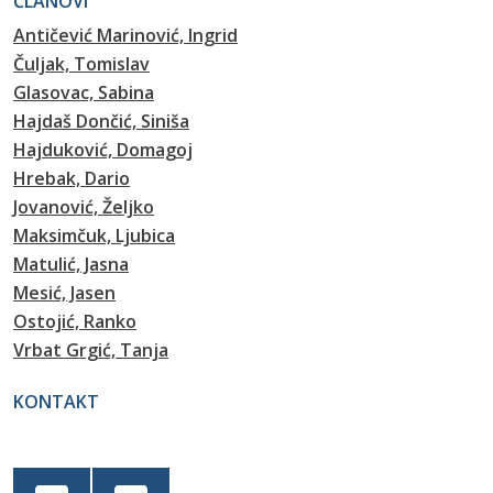
ČLANOVI
Antičević Marinović, Ingrid
Čuljak, Tomislav
Glasovac, Sabina
Hajdaš Dončić, Siniša
Hajduković, Domagoj
Hrebak, Dario
Jovanović, Željko
Maksimčuk, Ljubica
Matulić, Jasna
Mesić, Jasen
Ostojić, Ranko
Vrbat Grgić, Tanja
KONTAKT