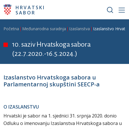
Skoči na glavni sadržaj
HRVATSKI
SABOR
Breadcrumb
Početna
Međunarodna suradnja
Izaslanstva
Izaslanstvo Hrvats
10. saziv Hrvatskoga sabora
(22.7.2020.-16.5.2024.)
Izaslanstvo Hrvatskoga sabora u
Parlamentarnoj skupštini SEECP-a
O IZASLANSTVU
Hrvatski je sabor na 1. sjednici 31. srpnja 2020. donio
Odluku o imenovanju Izaslanstva Hrvatskoga sabora u