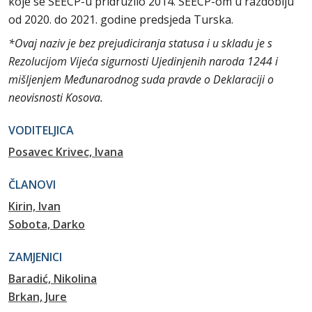
koje se SEECP-u pridružilo 2014. SEECP-om u razdoblju
od 2020. do 2021. godine predsjeda Turska.
*Ovaj naziv je bez prejudiciranja statusa i u skladu je s
Rezolucijom Vijeća sigurnosti Ujedinjenih naroda 1244 i
mišljenjem Međunarodnog suda pravde o Deklaraciji o
neovisnosti Kosova.
VODITELJICA
Posavec Krivec, Ivana
ČLANOVI
Kirin, Ivan
Sobota, Darko
ZAMJENICI
Baradić, Nikolina
Brkan, Jure