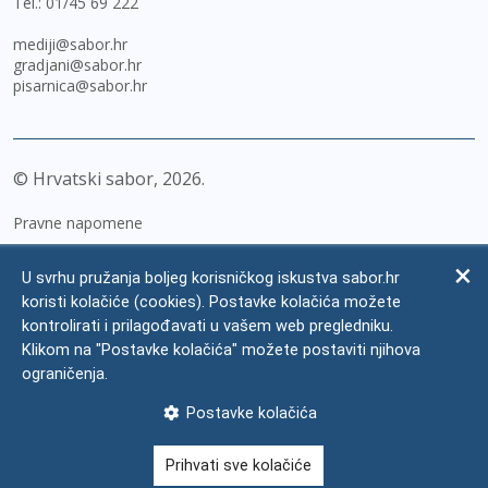
Tel.:
01/45 69 222
mediji@sabor.hr
gradjani@sabor.hr
pisarnica@sabor.hr
© Hrvatski sabor,
2026
Pravne napomene
Izjava o pristupačnosti
U svrhu pružanja boljeg korisničkog iskustva sabor.hr
Zaštita osobnih podataka
koristi kolačiće (cookies). Postavke kolačića možete
kontrolirati i prilagođavati u vašem web pregledniku.
Impressum
Klikom na "Postavke kolačića" možete postaviti njihova
Česta pitanja
ograničenja.
Kontakti
Postavke kolačića
Mapa weba
Prihvati sve kolačiće