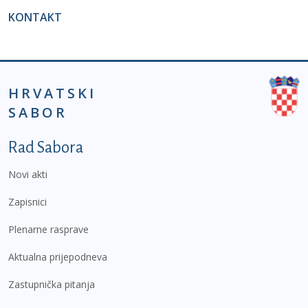
KONTAKT
HRVATSKI
SABOR
Podnožje prvi izbornik
Rad Sabora
Novi akti
Zapisnici
Plenarne rasprave
Aktualna prijepodneva
Zastupnička pitanja