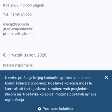
Ilica 256B, 10 000 Zagreb
Tel.:
01/45 69 222
mediji@sabor.hr
gradjani@sabor.hr
pisarnica@sabor.hr
© Hrvatski sabor,
2026
Pravne napomene
Izjava o pristupačnosti
U svrhu pružanja boljeg korisničkog iskustva sabor.hr
Zaštita osobnih podataka
koristi kolačiće (cookies). Postavke kolačića možete
kontrolirati i prilagođavati u vašem web pregledniku.
Impressum
Klikom na "Postavke kolačića" možete postaviti njihova
Česta pitanja
ograničenja.
Kontakti
Postavke kolačića