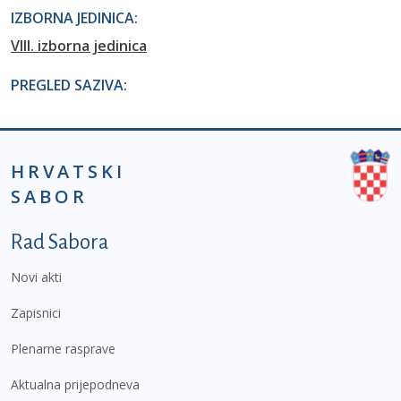
IZBORNA JEDINICA:
VIII. izborna jedinica
PREGLED SAZIVA:
HRVATSKI
SABOR
Podnožje prvi izbornik
Rad Sabora
Novi akti
Zapisnici
Plenarne rasprave
Aktualna prijepodneva