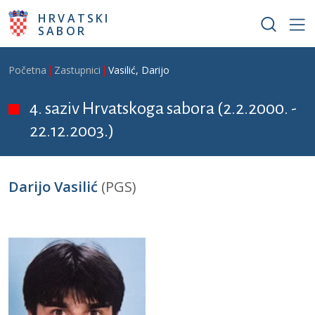
Skoči na glavni sadržaj
HRVATSKI
SABOR
Breadcrumb
Početna
Zastupnici
Vasilić, Darijo
4. saziv Hrvatskoga sabora (2.2.2000. -
22.12.2003.)
Darijo Vasilić
(PGS)