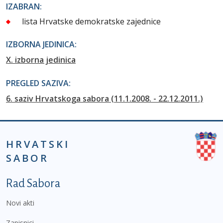
IZABRAN:
lista Hrvatske demokratske zajednice
IZBORNA JEDINICA:
X. izborna jedinica
PREGLED SAZIVA:
6. saziv Hrvatskoga sabora (11.1.2008. - 22.12.2011.)
HRVATSKI
SABOR
Podnožje prvi izbornik
Rad Sabora
Novi akti
Zapisnici