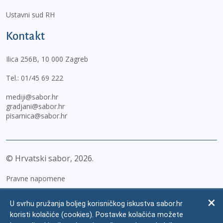
Ustavni sud RH
Kontakt
Ilica 256B, 10 000 Zagreb
Tel.:
01/45 69 222
mediji@sabor.hr
gradjani@sabor.hr
pisarnica@sabor.hr
© Hrvatski sabor,
2026
Pravne napomene
Izjava o pristupačnosti
U svrhu pružanja boljeg korisničkog iskustva sabor.hr
Zaštita osobnih podataka
koristi kolačiće (cookies). Postavke kolačića možete