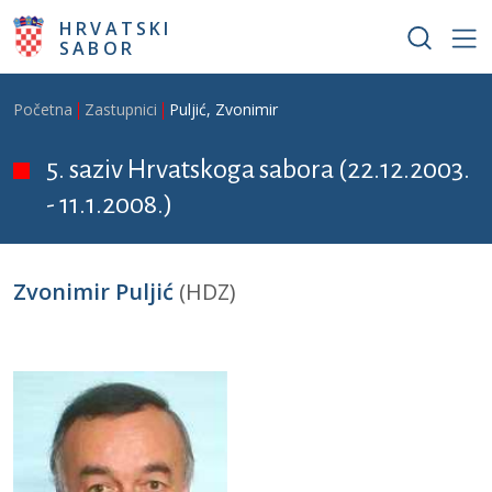
Skoči na glavni sadržaj
HRVATSKI
SABOR
Breadcrumb
Početna
Zastupnici
Puljić, Zvonimir
5. saziv Hrvatskoga sabora (22.12.2003.
- 11.1.2008.)
Zvonimir Puljić
(HDZ)