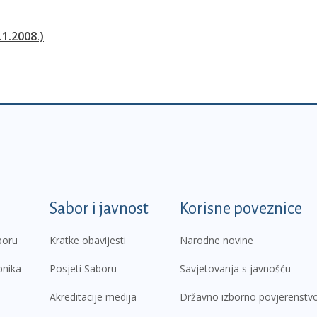
.1.2008.)
k
Sabor i javnost
Korisne poveznice
boru
Kratke obavijesti
Narodne novine
pnika
Posjeti Saboru
Savjetovanja s javnošću
Akreditacije medija
Državno izborno povjerenstv