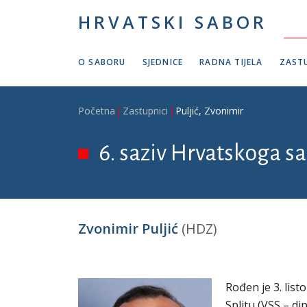
Skoči na glavni sadržaj
HRVATSKI SABOR
O SABORU
SJEDNICE
RADNA TIJELA
ZASTU
Breadcrumb
Početna
Zastupnici
Puljić, Zvonimir
6. saziv Hrvatskoga sab
Zvonimir Puljić
(HDZ)
Rođen je 3. list
Splitu (VSS – di