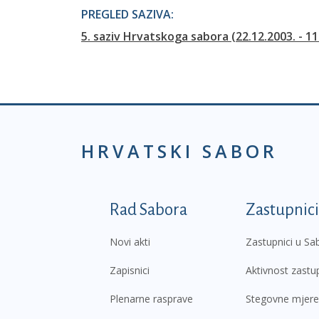
PREGLED SAZIVA:
5. saziv Hrvatskoga sabora (22.12.2003. - 11
HRVATSKI SABOR
Podnožje prvi izborni
Rad Sabora
Zastupnici
Novi akti
Zastupnici u Sa
Zapisnici
Aktivnost zastu
Plenarne rasprave
Stegovne mjere