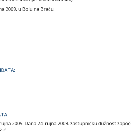
na 2009. u Bolu na Braču.
NDATA:
ATA:
rujna 2009. Dana 24. rujna 2009. zastupničku dužnost započ
čić