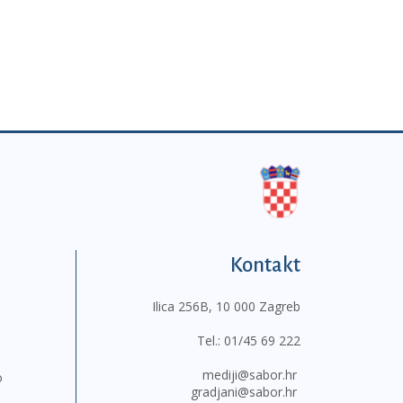
Kontakt
Ilica 256B, 10 000 Zagreb
Tel.:
01/45 69 222
mediji@sabor.hr
o
gradjani@sabor.hr