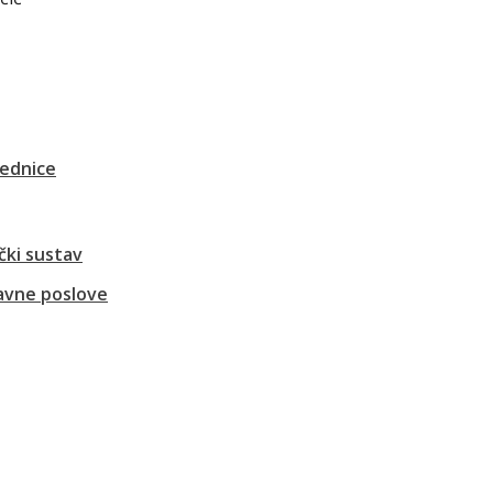
jednice
čki sustav
ravne poslove