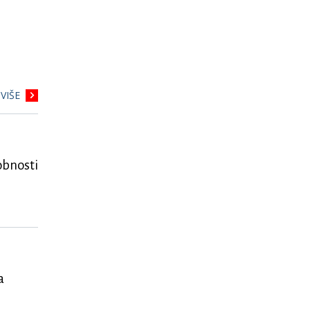
VIŠE
obnosti
a