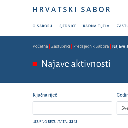
Skoči na glavni sadržaj
HRVATSKI SABOR
O SABORU
SJEDNICE
RADNA TIJELA
ZASTU
Breadcrumb
Početna
Zastupnici
Predsjednik Sabora
Najave a
Najave aktivnosti
Ključna riječ
Godi
UKUPNO REZULTATA:
3348