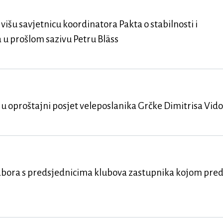
išu savjetnicu koordinatora Pakta o stabilnosti i
u prošlom sazivu Petru Bläss
u oproštajni posjet veleposlanika Grčke Dimitrisa Vido
sabora s predsjednicima klubova zastupnika kojom pre