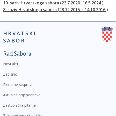
10. saziv Hrvatskoga sabora (22.7.2020.-16.5.2024.)
8. saziv Hrvatskoga sabora (28.12.2015. - 14.10.2016.)
HRVATSKI
SABOR
Podnožje prvi izbornik
Rad Sabora
Novi akti
Zapisnici
Plenarne rasprave
Aktualna prijepodneva
Zastupnička pitanja
Zakonodavna statistika