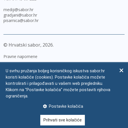
mediji@sabor.hr
gradjani@sabor.hr
pisarnica@sabor.hr
© Hrvatski sabor,
2026
Pravne napomene
Izjava o pristupačnosti
U svrhu pružanja boljeg korisničkog iskustva sabor.hr
Zaštita osobnih podataka
koristi kolačiće (cookies). Postavke kolačića možete
kontrolirati i prilagođavati u vašem web pregledniku.
Impressum
Klikom na "Postavke kolačića" možete postaviti njihova
Česta pitanja
ograničenja.
Kontakti
Postavke kolačića
Mapa weba
Prihvati sve kolačiće