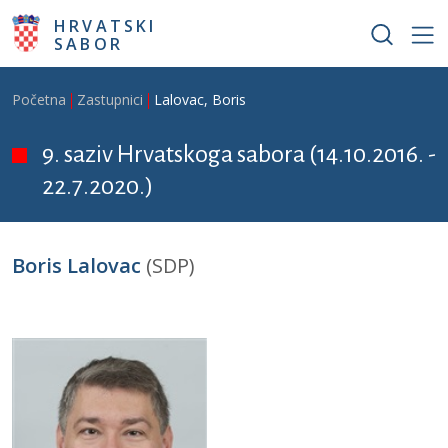
Skoči na glavni sadržaj
HRVATSKI
SABOR
Breadcrumb
Početna
Zastupnici
Lalovac, Boris
9. saziv Hrvatskoga sabora (14.10.2016. -
22.7.2020.)
Boris Lalovac
(SDP)