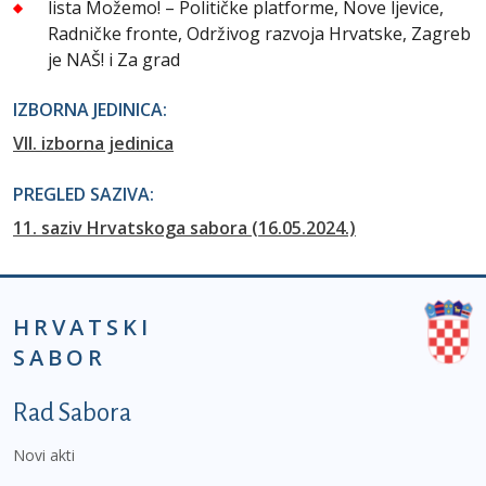
lista Možemo! – Političke platforme, Nove ljevice,
Radničke fronte, Održivog razvoja Hrvatske, Zagreb
je NAŠ! i Za grad
IZBORNA JEDINICA:
VII. izborna jedinica
PREGLED SAZIVA:
11. saziv Hrvatskoga sabora (16.05.2024.)
HRVATSKI
SABOR
Podnožje prvi izbornik
Rad Sabora
Novi akti