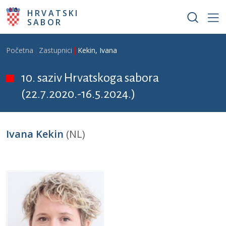
Skoči na glavni sadržaj
HRVATSKI
SABOR
Breadcrumb
Početna
Zastupnici
Kekin, Ivana
10. saziv Hrvatskoga sabora
(22.7.2020.-16.5.2024.)
Ivana Kekin
(NL)