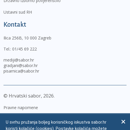
Državno izborno povjerenstvo
Ustavni sud RH
Kontakt
Ilica 256B, 10 000 Zagreb
Tel.:
01/45 69 222
mediji@sabor.hr
gradjani@sabor.hr
pisarnica@sabor.hr
© Hrvatski sabor,
2026
Pravne napomene
Izjava o pristupačnosti
U svrhu pružanja boljeg korisničkog iskustva sabor.hr
Zaštita osobnih podataka
koristi kolačiće (cookies). Postavke kolačića možete