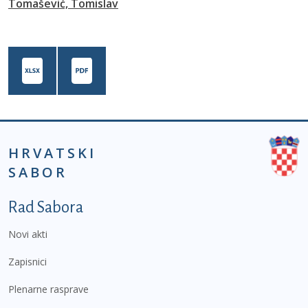
Tomašević, Tomislav
HRVATSKI
SABOR
Podnožje prvi izbornik
Rad Sabora
Novi akti
Zapisnici
Plenarne rasprave