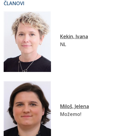
ČLANOVI
Kekin, Ivana
NL
Miloš, Jelena
Možemo!