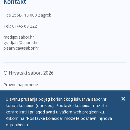
Kontakt
Ilica 256B, 10 000 Zagreb
Tel.:
01/45 69 222
mediji@sabor.hr
gradjani@sabor.hr
pisarnica@sabor.hr
© Hrvatski sabor,
2026
Pravne napomene
Izjava o pristupačnosti
U svrhu pružanja boljeg korisničkog iskustva sabor.hr
Zaštita osobnih podataka
koristi kolačiće (cookies). Postavke kolačića možete
kontrolirati i prilagođavati u vašem web pregledniku.
Impressum
Klikom na "Postavke kolačića" možete postaviti njihova
Česta pitanja
ograničenja.