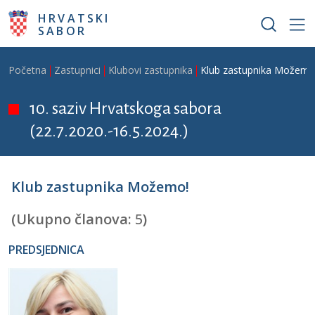
Skoči na glavni sadržaj
HRVATSKI
SABOR
Breadcrumb
Početna
Zastupnici
Klubovi zastupnika
Klub zastupnika Možemo
10. saziv Hrvatskoga sabora
(22.7.2020.-16.5.2024.)
Klub zastupnika Možemo!
(Ukupno članova:
5
)
PREDSJEDNICA