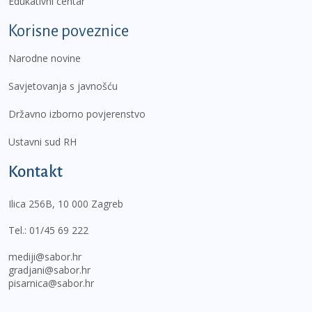
Edukativni centar
Korisne poveznice
Narodne novine
Savjetovanja s javnošću
Državno izborno povjerenstvo
Ustavni sud RH
Kontakt
Ilica 256B, 10 000 Zagreb
Tel.:
01/45 69 222
mediji@sabor.hr
gradjani@sabor.hr
pisarnica@sabor.hr