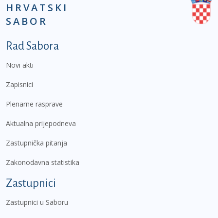
HRVATSKI
SABOR
Podnožje prvi izbornik
Rad Sabora
Novi akti
Zapisnici
Plenarne rasprave
Aktualna prijepodneva
Zastupnička pitanja
Zakonodavna statistika
Zastupnici
Zastupnici u Saboru