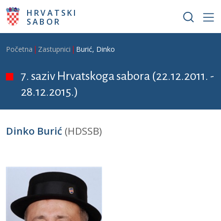
Skoči na glavni sadržaj
HRVATSKI
SABOR
Breadcrumb
Početna
Zastupnici
Burić, Dinko
7. saziv Hrvatskoga sabora (22.12.2011. -
28.12.2015.)
Dinko Burić
(HDSSB)