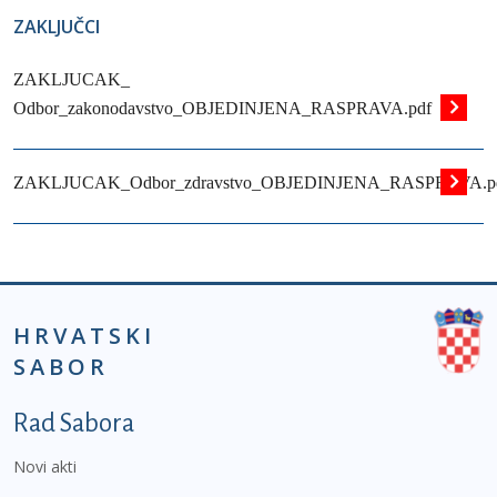
ZAKLJUČCI
ZAKLJUCAK_
Odbor_zakonodavstvo_OBJEDINJENA_RASPRAVA.pdf
ZAKLJUCAK_Odbor_zdravstvo_OBJEDINJENA_RASPRAVA.p
HRVATSKI
SABOR
Podnožje prvi izbornik
Rad Sabora
Novi akti