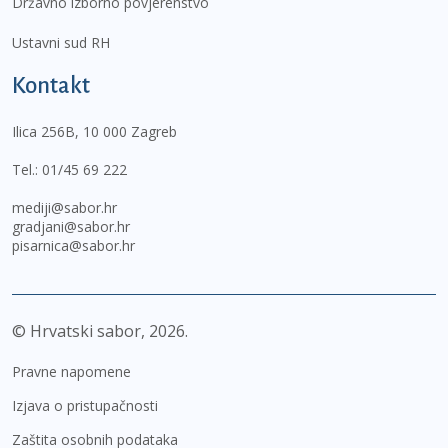
Državno izborno povjerenstvo
Ustavni sud RH
Kontakt
Ilica 256B, 10 000 Zagreb
Tel.:
01/45 69 222
mediji@sabor.hr
gradjani@sabor.hr
pisarnica@sabor.hr
© Hrvatski sabor,
2026
Pravne napomene
Izjava o pristupačnosti
Zaštita osobnih podataka