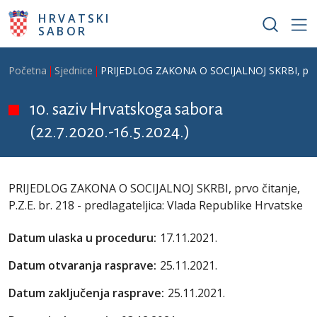
Skoči na glavni sadržaj
HRVATSKI
SABOR
Breadcrumb
Početna
Sjednice
PRIJEDLOG ZAKONA O SOCIJALNOJ SKRBI, prvo čit
10. saziv Hrvatskoga sabora
(22.7.2020.-16.5.2024.)
PRIJEDLOG ZAKONA O SOCIJALNOJ SKRBI, prvo čitanje,
P.Z.E. br. 218 - predlagateljica: Vlada Republike Hrvatske
Datum ulaska u proceduru:
17.11.2021.
Datum otvaranja rasprave:
25.11.2021.
Datum zaključenja rasprave:
25.11.2021.