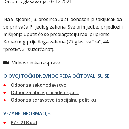
Datum izglasavanja:
03.12.2021.
Na 9. sjednici, 3. prosinca 2021. donesen je zaključak da
se prihvaća Prijedlog zakona. Sve primjedbe, prijedlozi i
mišljenja uputit će se predlagatelju radi pripreme
Konačnog prijedloga zakona (77 glasova "za", 44
"protiv", 3 "suzdržana").
Videosnimka rasprave
O OVOJ TOČKI DNEVNOG REDA OČITOVALI SU SE:
Odbor za zakonodavstvo
Odbor za obitelj, mlade i sport
Odbor za zdravstvo i socijalnu politiku
VEZANE INFORMACIJE:
PZE_218.pdf