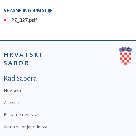
VEZANE INFORMACIJE:
PZ_327.pdf
HRVATSKI
SABOR
Podnožje prvi izbornik
Rad Sabora
Novi akti
Zapisnici
Plenarne rasprave
Aktualna prijepodneva