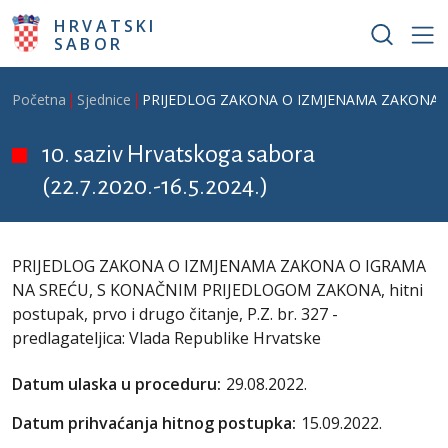
Skoči na glavni sadržaj
HRVATSKI
SABOR
Breadcrumb
Početna
Sjednice
PRIJEDLOG ZAKONA O IZMJENAMA ZAKONA O IGRA
10. saziv Hrvatskoga sabora
(22.7.2020.-16.5.2024.)
PRIJEDLOG ZAKONA O IZMJENAMA ZAKONA O IGRAMA
NA SREĆU, S KONAČNIM PRIJEDLOGOM ZAKONA, hitni
postupak, prvo i drugo čitanje, P.Z. br. 327 -
predlagateljica: Vlada Republike Hrvatske
Datum ulaska u proceduru:
29.08.2022.
Datum prihvaćanja hitnog postupka:
15.09.2022.