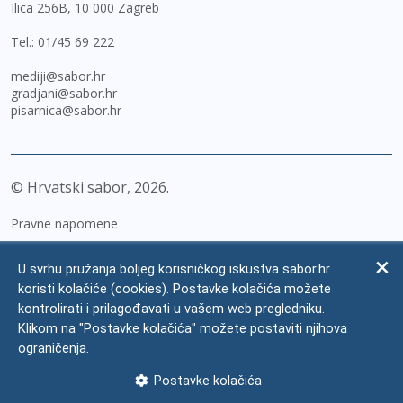
Ilica 256B, 10 000 Zagreb
Tel.:
01/45 69 222
mediji@sabor.hr
gradjani@sabor.hr
pisarnica@sabor.hr
© Hrvatski sabor,
2026
Pravne napomene
Izjava o pristupačnosti
U svrhu pružanja boljeg korisničkog iskustva sabor.hr
Zaštita osobnih podataka
koristi kolačiće (cookies). Postavke kolačića možete
kontrolirati i prilagođavati u vašem web pregledniku.
Impressum
Klikom na "Postavke kolačića" možete postaviti njihova
Česta pitanja
ograničenja.
Kontakti
Postavke kolačića