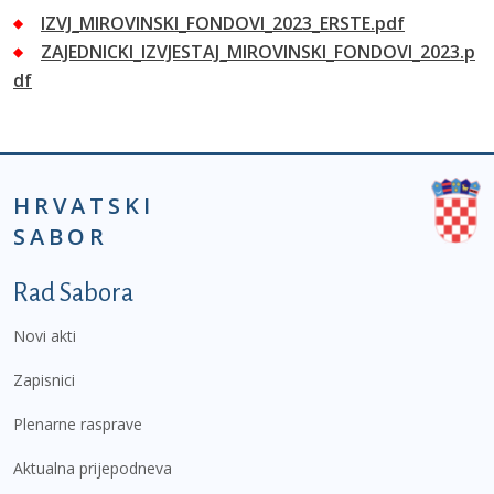
IZVJ_MIROVINSKI_FONDOVI_2023_ERSTE.pdf
ZAJEDNICKI_IZVJESTAJ_MIROVINSKI_FONDOVI_2023.p
df
HRVATSKI
SABOR
Podnožje prvi izbornik
Rad Sabora
Novi akti
Zapisnici
Plenarne rasprave
Aktualna prijepodneva