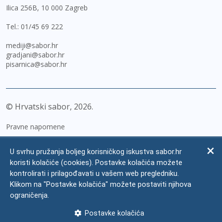
Ilica 256B, 10 000 Zagreb
Tel.:
01/45 69 222
mediji@sabor.hr
gradjani@sabor.hr
pisarnica@sabor.hr
© Hrvatski sabor,
2026
Pravne napomene
Izjava o pristupačnosti
U svrhu pružanja boljeg korisničkog iskustva sabor.hr
Zaštita osobnih podataka
koristi kolačiće (cookies). Postavke kolačića možete
kontrolirati i prilagođavati u vašem web pregledniku.
Impressum
Klikom na "Postavke kolačića" možete postaviti njihova
Česta pitanja
ograničenja.
Kontakti
Postavke kolačića