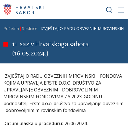
Skoči na glavni sadržaj
HRVATSKI
SABOR
Breadcrumb
Početna
Sjednice
IZVJEŠTAJ O RADU OBVEZNIH MIROVINSKIH FON
11. saziv Hrvatskoga sabora
(16.05.2024.)
IZVJEŠTAJ O RADU OBVEZNIH MIROVINSKIH FONDOVA
KOJIMA UPRAVLJA ERSTE D.O.O. DRUŠTVO ZA
UPRAVLJANJE OBVEZNIM I DOBROVOLJNIM
MIROVINSKIM FONDOVIMA ZA 2023. GODINU -
podnositelj: Erste d.o.o. društvo za upravljanje obveznim
i dobrovoljnim mirovinskim fondovima
Datum ulaska u proceduru:
26.06.2024.