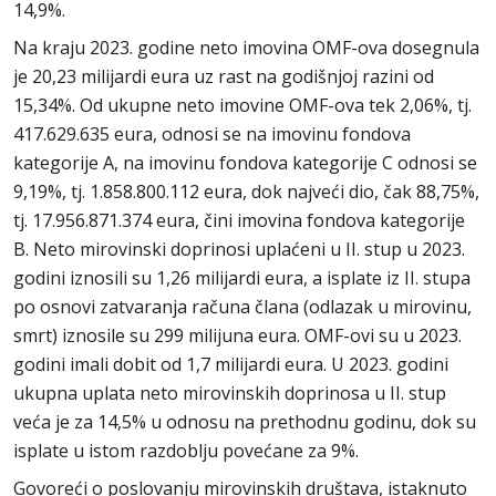
14,9%.
Na kraju 2023. godine neto imovina OMF-ova dosegnula
je 20,23 milijardi eura uz rast na godišnjoj razini od
15,34%. Od ukupne neto imovine OMF-ova tek 2,06%, tj.
417.629.635 eura, odnosi se na imovinu fondova
kategorije A, na imovinu fondova kategorije C odnosi se
9,19%, tj. 1.858.800.112 eura, dok najveći dio, čak 88,75%,
tj. 17.956.871.374 eura, čini imovina fondova kategorije
B. Neto mirovinski doprinosi uplaćeni u II. stup u 2023.
godini iznosili su 1,26 milijardi eura, a isplate iz II. stupa
po osnovi zatvaranja računa člana (odlazak u mirovinu,
smrt) iznosile su 299 milijuna eura. OMF-ovi su u 2023.
godini imali dobit od 1,7 milijardi eura. U 2023. godini
ukupna uplata neto mirovinskih doprinosa u II. stup
veća je za 14,5% u odnosu na prethodnu godinu, dok su
isplate u istom razdoblju povećane za 9%.
Govoreći o poslovanju mirovinskih društava, istaknuto