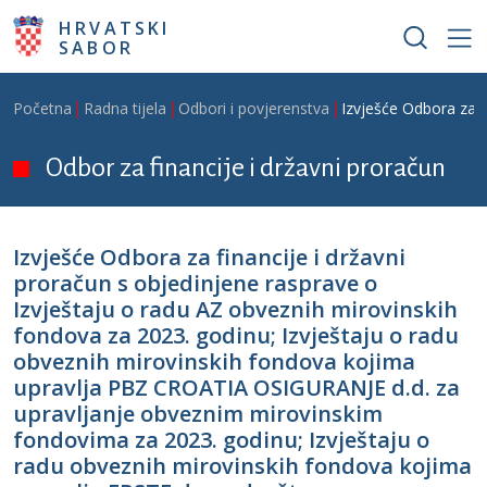
Skoči na glavni sadržaj
HRVATSKI
SABOR
Breadcrumb
Početna
Radna tijela
Odbori i povjerenstva
Izvješće Odbora za f
Odbor za financije i državni proračun
Izvješće Odbora za financije i državni
proračun s objedinjene rasprave o
Izvještaju o radu AZ obveznih mirovinskih
fondova za 2023. godinu; Izvještaju o radu
obveznih mirovinskih fondova kojima
upravlja PBZ CROATIA OSIGURANJE d.d. za
upravljanje obveznim mirovinskim
fondovima za 2023. godinu; Izvještaju o
radu obveznih mirovinskih fondova kojima