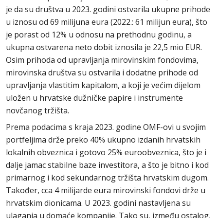
je da su društva u 2023. godini ostvarila ukupne prihode
u iznosu od 69 milijuna eura (2022.: 61 milijun eura), što
je porast od 12% u odnosu na prethodnu godinu, a
ukupna ostvarena neto dobit iznosila je 22,5 mio EUR.
Osim prihoda od upravljanja mirovinskim fondovima,
mirovinska društva su ostvarila i dodatne prihode od
upravljanja vlastitim kapitalom, a koji je većim dijelom
uložen u hrvatske dužničke papire i instrumente
novčanog tržišta.
Prema podacima s kraja 2023. godine OMF-ovi u svojim
portfeljima drže preko 40% ukupno izdanih hrvatskih
lokalnih obveznica i gotovo 25% euroobveznica, što je i
dalje jamac stabilne baze investitora, a što je bitno i kod
primarnog i kod sekundarnog tržišta hrvatskim dugom.
Također, cca 4 milijarde eura mirovinski fondovi drže u
hrvatskim dionicama. U 2023. godini nastavljena su
ulaganja u domaće kompanije. Tako su, između ostalog,