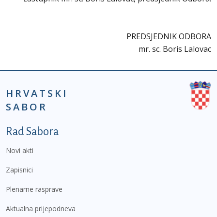
PREDSJEDNIK ODBORA
mr. sc. Boris Lalovac
HRVATSKI
SABOR
Podnožje prvi izbornik
Rad Sabora
Novi akti
Zapisnici
Plenarne rasprave
Aktualna prijepodneva