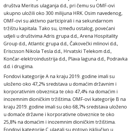
društva Meritus ulaganja d.d., pri čemu su OMF-ovi
ukupno uložili oko 300 milijuna HRK. Osim navedenog,
OMF-ovi su aktivno participirali i na sekundarnom
tržištu kapitala. Tako su, između ostalog, povećani
udjeli u društvima Adris grupa d.d., Arena Hospitality
Group d.d., Atlantic grupa d.d., Čakovečki mlinovi d.d.,
Eriscsson Nikola Tesla d.d., Hrvatski Telekom d.d.,
Končar-elektroindustrija d.d., Plava laguna d.d., Podravka
d.d. i drugima.
Fondovi kategorije A na kraju 2019. godine imali su
uloženo oko 47,2% sredstava u domaćim državnim i
korporativnim obveznica te oko 47,4% na domaćim i
inozemnim dioničkim tržištima. OMF-ovi kategorije B na
kraju 2019. godine imali su oko 68,7% sredstava uloženo
u domaće državne i korporativne obveznice te oko
25,8% na domaćim i inozemnim dioničkim tržištima.
Fondovi kategorije C ulagali su gotovo isključivo u