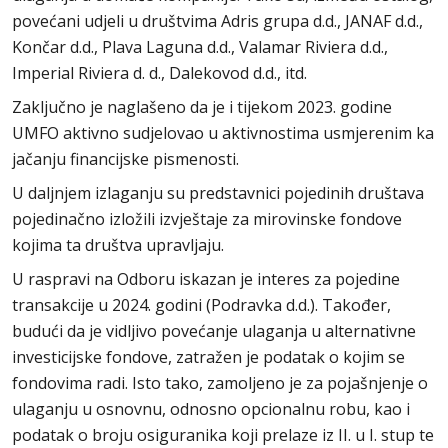
povećani udjeli u društvima Adris grupa d.d., JANAF d.d.,
Končar d.d., Plava Laguna d.d., Valamar Riviera d.d.,
Imperial Riviera d. d., Dalekovod d.d., itd.
Zaključno je naglašeno da je i tijekom 2023. godine
UMFO aktivno sudjelovao u aktivnostima usmjerenim ka
jačanju financijske pismenosti.
U daljnjem izlaganju su predstavnici pojedinih društava
pojedinačno izložili izvještaje za mirovinske fondove
kojima ta društva upravljaju.
U raspravi na Odboru iskazan je interes za pojedine
transakcije u 2024. godini (Podravka d.d.). Također,
budući da je vidljivo povećanje ulaganja u alternativne
investicijske fondove, zatražen je podatak o kojim se
fondovima radi. Isto tako, zamoljeno je za pojašnjenje o
ulaganju u osnovnu, odnosno opcionalnu robu, kao i
podatak o broju osiguranika koji prelaze iz II. u I. stup te