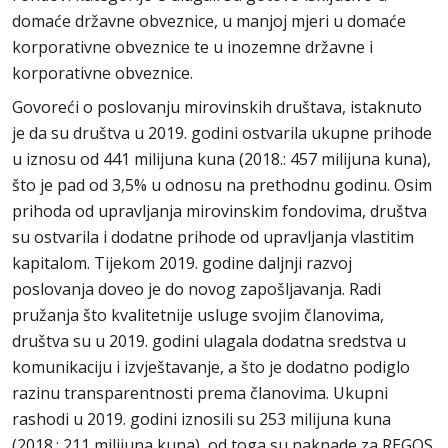
domaće državne obveznice, u manjoj mjeri u domaće
korporativne obveznice te u inozemne državne i
korporativne obveznice.
Govoreći o poslovanju mirovinskih društava, istaknuto
je da su društva u 2019. godini ostvarila ukupne prihode
u iznosu od 441 milijuna kuna (2018.: 457 milijuna kuna),
što je pad od 3,5% u odnosu na prethodnu godinu. Osim
prihoda od upravljanja mirovinskim fondovima, društva
su ostvarila i dodatne prihode od upravljanja vlastitim
kapitalom. Tijekom 2019. godine daljnji razvoj
poslovanja doveo je do novog zapošljavanja. Radi
pružanja što kvalitetnije usluge svojim članovima,
društva su u 2019. godini ulagala dodatna sredstva u
komunikaciju i izvještavanje, a što je dodatno podiglo
razinu transparentnosti prema članovima. Ukupni
rashodi u 2019. godini iznosili su 253 milijuna kuna
(2018.: 211 milijuna kuna), od toga su naknade za REGOS