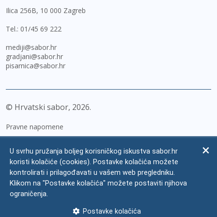
Ilica 256B, 10 000 Zagreb
Tel.:
01/45 69 222
mediji@sabor.hr
gradjani@sabor.hr
pisarnica@sabor.hr
© Hrvatski sabor,
2026
Pravne napomene
Izjava o pristupačnosti
U svrhu pružanja boljeg korisničkog iskustva sabor.hr
Zaštita osobnih podataka
koristi kolačiće (cookies). Postavke kolačića možete
kontrolirati i prilagođavati u vašem web pregledniku.
Impressum
Klikom na "Postavke kolačića" možete postaviti njihova
Česta pitanja
ograničenja.
Kontakti
Postavke kolačića