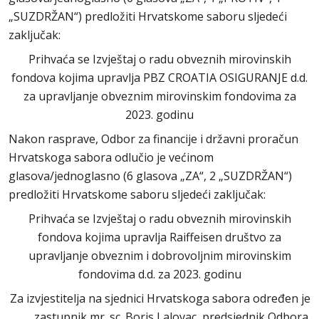
„SUZDRŽAN“) predložiti Hrvatskome saboru sljedeći
zaključak:
Prihvaća se Izvještaj o radu obveznih mirovinskih
fondova kojima upravlja PBZ CROATIA OSIGURANJE d.d.
za upravljanje obveznim mirovinskim fondovima za
2023. godinu
Nakon rasprave, Odbor za financije i državni proračun
Hrvatskoga sabora odlučio je većinom
glasova/jednoglasno (6 glasova „ZA“, 2 „SUZDRŽAN“)
predložiti Hrvatskome saboru sljedeći zaključak:
Prihvaća se Izvještaj o radu obveznih mirovinskih
fondova kojima upravlja Raiffeisen društvo za
upravljanje obveznim i dobrovoljnim mirovinskim
fondovima d.d. za 2023. godinu
Za izvjestitelja na sjednici Hrvatskoga sabora određen je
zastupnik mr. sc. Boris Lalovac, predsjednik Odbora.