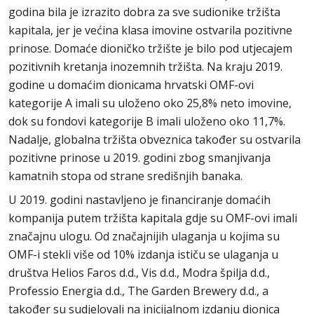
godina bila je izrazito dobra za sve sudionike tržišta
kapitala, jer je većina klasa imovine ostvarila pozitivne
prinose. Domaće dioničko tržište je bilo pod utjecajem
pozitivnih kretanja inozemnih tržišta. Na kraju 2019.
godine u domaćim dionicama hrvatski OMF-ovi
kategorije A imali su uloženo oko 25,8% neto imovine,
dok su fondovi kategorije B imali uloženo oko 11,7%.
Nadalje, globalna tržišta obveznica također su ostvarila
pozitivne prinose u 2019. godini zbog smanjivanja
kamatnih stopa od strane središnjih banaka.
U 2019. godini nastavljeno je financiranje domaćih
kompanija putem tržišta kapitala gdje su OMF-ovi imali
značajnu ulogu. Od značajnijih ulaganja u kojima su
OMF-i stekli više od 10% izdanja ističu se ulaganja u
društva Helios Faros d.d., Vis d.d., Modra špilja d.d.,
Professio Energia d.d., The Garden Brewery d.d., a
također su sudjelovali na inicijalnom izdanju dionica