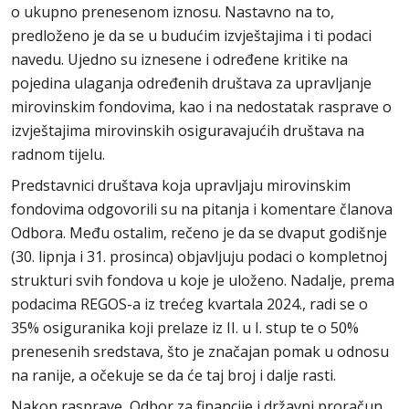
o ukupno prenesenom iznosu. Nastavno na to,
predloženo je da se u budućim izvještajima i ti podaci
navedu. Ujedno su iznesene i određene kritike na
pojedina ulaganja određenih društava za upravljanje
mirovinskim fondovima, kao i na nedostatak rasprave o
izvještajima mirovinskih osiguravajućih društava na
radnom tijelu.
Predstavnici društava koja upravljaju mirovinskim
fondovima odgovorili su na pitanja i komentare članova
Odbora. Među ostalim, rečeno je da se dvaput godišnje
(30. lipnja i 31. prosinca) objavljuju podaci o kompletnoj
strukturi svih fondova u koje je uloženo. Nadalje, prema
podacima REGOS-a iz trećeg kvartala 2024., radi se o
35% osiguranika koji prelaze iz II. u I. stup te o 50%
prenesenih sredstava, što je značajan pomak u odnosu
na ranije, a očekuje se da će taj broj i dalje rasti.
Nakon rasprave, Odbor za financije i državni proračun