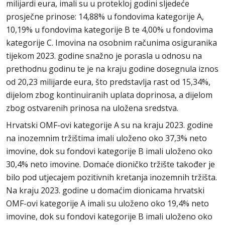
milijardi eura, imali su u protekloj godini sljedeće
prosječne prinose: 14,88% u fondovima kategorije A,
10,19% u fondovima kategorije B te 4,00% u fondovima
kategorije C. Imovina na osobnim računima osiguranika
tijekom 2023. godine snažno je porasla u odnosu na
prethodnu godinu te je na kraju godine dosegnula iznos
od 20,23 milijarde eura, što predstavlja rast od 15,34%,
dijelom zbog kontinuiranih uplata doprinosa, a dijelom
zbog ostvarenih prinosa na uložena sredstva.
Hrvatski OMF-ovi kategorije A su na kraju 2023. godine
na inozemnim tržištima imali uloženo oko 37,3% neto
imovine, dok su fondovi kategorije B imali uloženo oko
30,4% neto imovine. Domaće dioničko tržište također je
bilo pod utjecajem pozitivnih kretanja inozemnih tržišta.
Na kraju 2023. godine u domaćim dionicama hrvatski
OMF-ovi kategorije A imali su uloženo oko 19,4% neto
imovine, dok su fondovi kategorije B imali uloženo oko