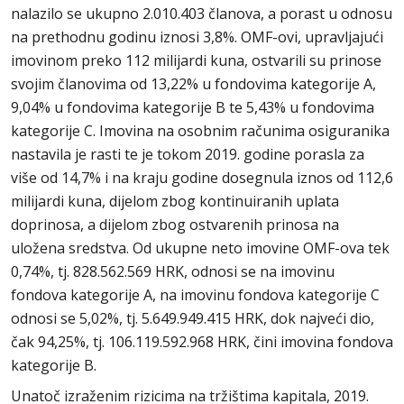
nalazilo se ukupno 2.010.403 članova, a porast u odnosu
na prethodnu godinu iznosi 3,8%. OMF-ovi, upravljajući
imovinom preko 112 milijardi kuna, ostvarili su prinose
svojim članovima od 13,22% u fondovima kategorije A,
9,04% u fondovima kategorije B te 5,43% u fondovima
kategorije C. Imovina na osobnim računima osiguranika
nastavila je rasti te je tokom 2019. godine porasla za
više od 14,7% i na kraju godine dosegnula iznos od 112,6
milijardi kuna, dijelom zbog kontinuiranih uplata
doprinosa, a dijelom zbog ostvarenih prinosa na
uložena sredstva. Od ukupne neto imovine OMF-ova tek
0,74%, tj. 828.562.569 HRK, odnosi se na imovinu
fondova kategorije A, na imovinu fondova kategorije C
odnosi se 5,02%, tj. 5.649.949.415 HRK, dok najveći dio,
čak 94,25%, tj. 106.119.592.968 HRK, čini imovina fondova
kategorije B.
Unatoč izraženim rizicima na tržištima kapitala, 2019.