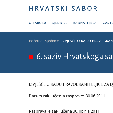
Skoči na glavni sadržaj
HRVATSKI SABOR
O SABORU
SJEDNICE
RADNA TIJELA
ZASTU
Breadcrumb
Početna
Sjednice
IZVJEŠĆE O RADU PRAVOBRANITE
6. saziv Hrvatskoga sab
IZVJEŠĆE O RADU PRAVOBRANITELJICE ZA DJEC
Datum zaključenja rasprave:
30.06.2011.
Rasprava je zaključena 30. lipnja 2011.