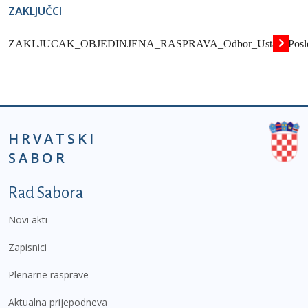
ZAKLJUČCI
ZAKLJUCAK_OBJEDINJENA_RASPRAVA_Odbor_Ustav_Poslov
HRVATSKI
SABOR
Podnožje prvi izbornik
Rad Sabora
Novi akti
Zapisnici
Plenarne rasprave
Aktualna prijepodneva