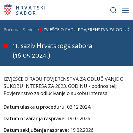
Skoči na glavni sadržaj
HRVATSKI
SABOR
Breadcrumb
Početna
Sjednice
IZVJEŠĆE O RADU POVJERENSTVA ZA ODLUČIVANJ
11. saziv Hrvatskoga sabora
(16.05.2024.)
IZVJEŠĆE O RADU POVJERENSTVA ZA ODLUČIVANJE O
SUKOBU INTERESA ZA 2023. GODINU - podnositelj:
Povjerenstvo za odlučivanje o sukobu interesa
Datum ulaska u proceduru:
03.12.2024.
Datum otvaranja rasprave:
19.02.2026.
Datum zaključenja rasprave:
19.02.2026.