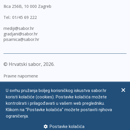
Ilica 256B, 10 000 Zagreb
Tel.:
01/45 69 222
mediji@sabor.hr
gradjani@sabor.hr
pisarnica@sabor.hr
© Hrvatski sabor,
2026
Pravne napomene
Izjava o pristupačnosti
U svrhu pružanja boljeg korisničkog iskustva sabor.hr
Zaštita osobnih podataka
koristi kolačiće (cookies). Postavke kolačića možete
kontrolirati i prilagođavati u vašem web pregledniku.
Impressum
Klikom na "Postavke kolačića" možete postaviti njihova
Česta pitanja
ograničenja.
Kontakti
Postavke kolačića