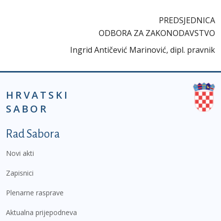
PREDSJEDNICA
ODBORA ZA ZAKONODAVSTVO
Ingrid Antičević Marinović, dipl. pravnik
HRVATSKI
SABOR
Podnožje prvi izbornik
Rad Sabora
Novi akti
Zapisnici
Plenarne rasprave
Aktualna prijepodneva