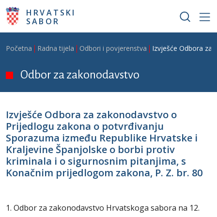
Skoči na glavni sadržaj
HRVATSKI
SABOR
Breadcrumb
Početna
Radna tijela
Odbori i povjerenstva
Izvješće Odbora za z
Odbor za zakonodavstvo
Izvješće Odbora za zakonodavstvo o
Prijedlogu zakona o potvrđivanju
Sporazuma između Republike Hrvatske i
Kraljevine Španjolske o borbi protiv
kriminala i o sigurnosnim pitanjima, s
Konačnim prijedlogom zakona, P. Z. br. 80
1. Odbor za zakonodavstvo Hrvatskoga sabora na 12.