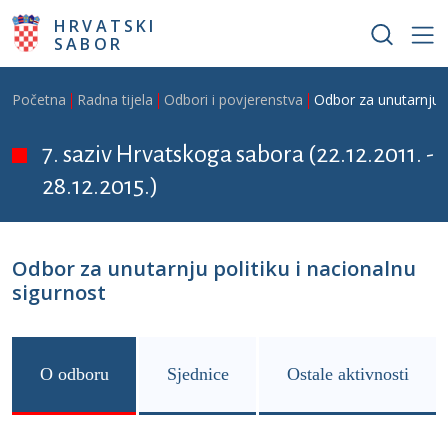
Skoči na glavni sadržaj
HRVATSKI
SABOR
Breadcrumb
Početna
Radna tijela
Odbori i povjerenstva
Odbor za unutarnju p
7. saziv Hrvatskoga sabora (22.12.2011. -
28.12.2015.)
Odbor za unutarnju politiku i nacionalnu
sigurnost
O odboru
Sjednice
Ostale aktivnosti