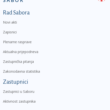
SABOR
Podnožje prvi izbornik
Rad Sabora
Novi akti
Zapisnici
Plenarne rasprave
Aktualna prijepodneva
Zastupnička pitanja
Zakonodavna statistika
Zastupnici
Zastupnici u Saboru
Aktivnost zastupnika