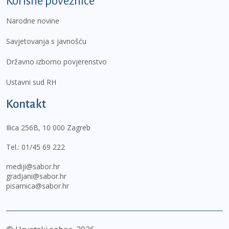
Korisne poveznice
Narodne novine
Savjetovanja s javnošću
Državno izborno povjerenstvo
Ustavni sud RH
Kontakt
Ilica 256B, 10 000 Zagreb
Tel.:
01/45 69 222
mediji@sabor.hr
gradjani@sabor.hr
pisarnica@sabor.hr