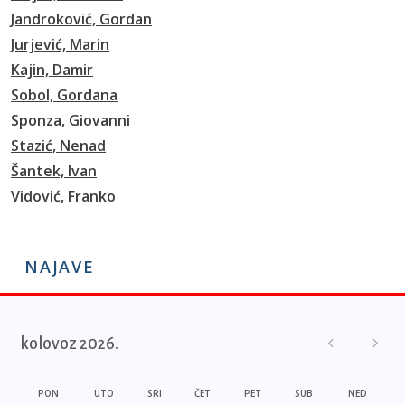
Jandroković, Gordan
Jurjević, Marin
Kajin, Damir
Sobol, Gordana
Sponza, Giovanni
Stazić, Nenad
Šantek, Ivan
Vidović, Franko
NAJAVE
kolovoz 2026.
PON
UTO
SRI
ČET
PET
SUB
NED