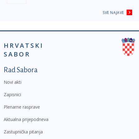
SVE NAJAVE
HRVATSKI
SABOR
Podnožje prvi izbornik
Rad Sabora
Novi akti
Zapisnici
Plenarne rasprave
Aktualna prijepodneva
Zastupnička pitanja