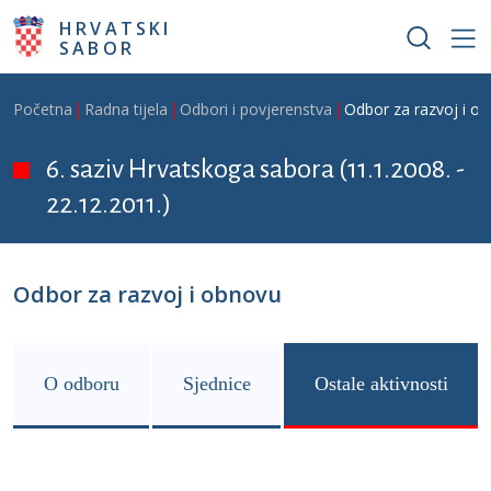
Skoči na glavni sadržaj
HRVATSKI
SABOR
Breadcrumb
Početna
Radna tijela
Odbori i povjerenstva
Odbor za razvoj i o
6. saziv Hrvatskoga sabora (11.1.2008. -
22.12.2011.)
Odbor za razvoj i obnovu
O odboru
Sjednice
Ostale aktivnosti