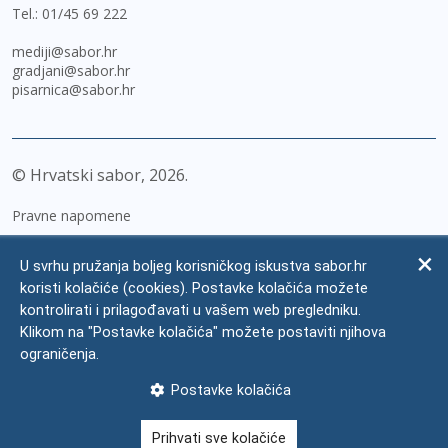
Tel.:
01/45 69 222
mediji@sabor.hr
gradjani@sabor.hr
pisarnica@sabor.hr
© Hrvatski sabor,
2026
Pravne napomene
Izjava o pristupačnosti
U svrhu pružanja boljeg korisničkog iskustva sabor.hr
Zaštita osobnih podataka
koristi kolačiće (cookies). Postavke kolačića možete
kontrolirati i prilagođavati u vašem web pregledniku.
Impressum
Klikom na "Postavke kolačića" možete postaviti njihova
Česta pitanja
ograničenja.
Kontakti
Postavke kolačića
Mapa weba
Prihvati sve kolačiće