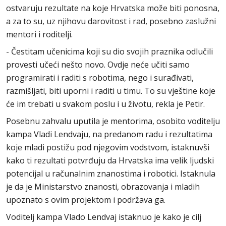
ostvaruju rezultate na koje Hrvatska može biti ponosna,
a za to su, uz njihovu darovitost i rad, posebno zaslužni
mentori i roditelji.
- Čestitam učenicima koji su dio svojih praznika odlučili
provesti učeći nešto novo. Ovdje neće učiti samo
programirati i raditi s robotima, nego i surađivati,
razmišljati, biti uporni i raditi u timu. To su vještine koje
će im trebati u svakom poslu i u životu, rekla je Petir.
Posebnu zahvalu uputila je mentorima, osobito voditelju
kampa Vladi Lendvaju, na predanom radu i rezultatima
koje mladi postižu pod njegovim vodstvom, istaknuvši
kako ti rezultati potvrđuju da Hrvatska ima velik ljudski
potencijal u računalnim znanostima i robotici. Istaknula
je da je Ministarstvo znanosti, obrazovanja i mladih
upoznato s ovim projektom i podržava ga.
Voditelj kampa Vlado Lendvaj istaknuo je kako je cilj