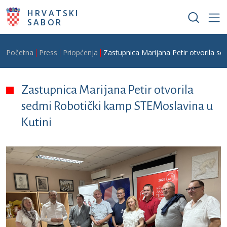
Skoči na glavni sadržaj
HRVATSKI
SABOR
Breadcrumb
Početna
Press
Priopćenja
Zastupnica Marijana Petir otvorila s
Zastupnica Marijana Petir otvorila
sedmi Robotički kamp STEMoslavina u
Kutini