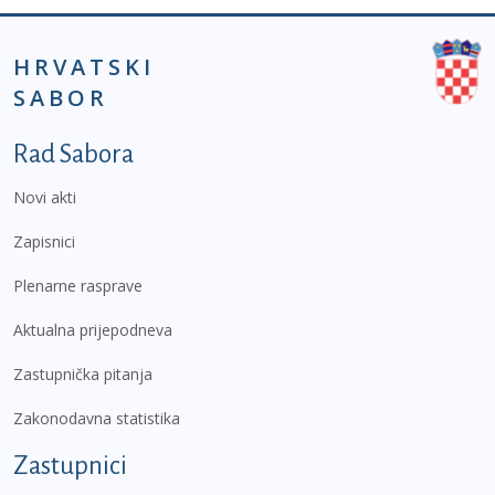
HRVATSKI
SABOR
Podnožje prvi izbornik
Rad Sabora
Novi akti
Zapisnici
Plenarne rasprave
Aktualna prijepodneva
Zastupnička pitanja
Zakonodavna statistika
Zastupnici