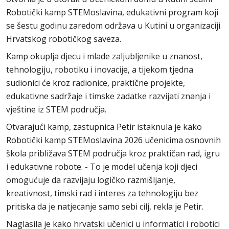
Robotički kamp STEMoslavina, edukativni program koji
se šestu godinu zaredom održava u Kutini u organizaciji
Hrvatskog robotičkog saveza.
Kamp okuplja djecu i mlade zaljubljenike u znanost,
tehnologiju, robotiku i inovacije, a tijekom tjedna
sudionici će kroz radionice, praktične projekte,
edukativne sadržaje i timske zadatke razvijati znanja i
vještine iz STEM područja.
Otvarajući kamp, zastupnica Petir istaknula je kako
Robotički kamp STEMoslavina 2026 učenicima osnovnih
škola približava STEM područja kroz praktičan rad, igru
i edukativne robote. - To je model učenja koji djeci
omogućuje da razvijaju logičko razmišljanje,
kreativnost, timski rad i interes za tehnologiju bez
pritiska da je natjecanje samo sebi cilj, rekla je Petir.
Naglasila je kako hrvatski učenici u informatici i robotici