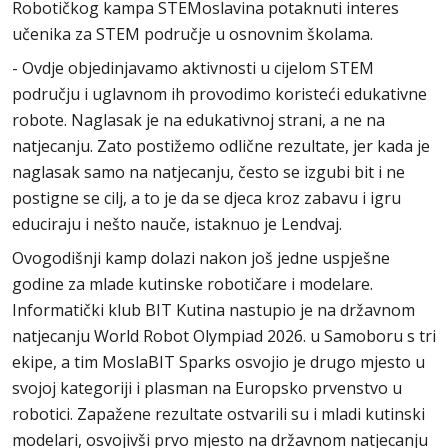
Robotičkog kampa STEMoslavina potaknuti interes
učenika za STEM područje u osnovnim školama.
- Ovdje objedinjavamo aktivnosti u cijelom STEM
području i uglavnom ih provodimo koristeći edukativne
robote. Naglasak je na edukativnoj strani, a ne na
natjecanju. Zato postižemo odlične rezultate, jer kada je
naglasak samo na natjecanju, često se izgubi bit i ne
postigne se cilj, a to je da se djeca kroz zabavu i igru
educiraju i nešto nauče, istaknuo je Lendvaj.
Ovogodišnji kamp dolazi nakon još jedne uspješne
godine za mlade kutinske robotičare i modelare.
Informatički klub BIT Kutina nastupio je na državnom
natjecanju World Robot Olympiad 2026. u Samoboru s tri
ekipe, a tim MoslaBIT Sparks osvojio je drugo mjesto u
svojoj kategoriji i plasman na Europsko prvenstvo u
robotici. Zapažene rezultate ostvarili su i mladi kutinski
modelari, osvojivši prvo mjesto na državnom natjecanju