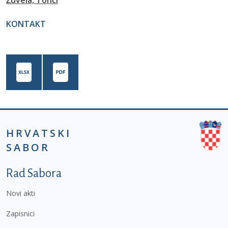
Žuvela, Tonči
KONTAKT
HRVATSKI
SABOR
Podnožje prvi izbornik
Rad Sabora
Novi akti
Zapisnici