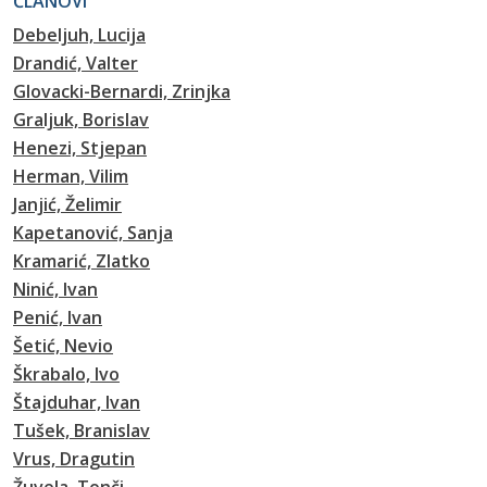
ČLANOVI
Debeljuh, Lucija
Drandić, Valter
Glovacki-Bernardi, Zrinjka
Graljuk, Borislav
Henezi, Stjepan
Herman, Vilim
Janjić, Želimir
Kapetanović, Sanja
Kramarić, Zlatko
Ninić, Ivan
Penić, Ivan
Šetić, Nevio
Škrabalo, Ivo
Štajduhar, Ivan
Tušek, Branislav
Vrus, Dragutin