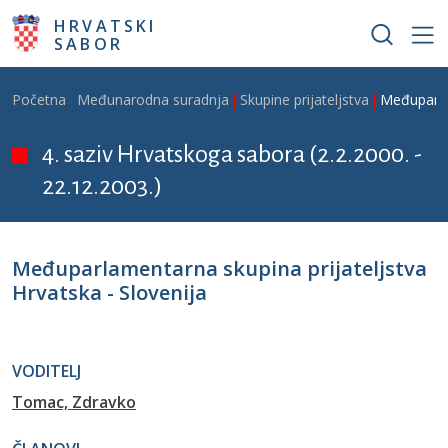
Skoči na glavni sadržaj
HRVATSKI
SABOR
Breadcrumb
Početna
Međunarodna suradnja
Skupine prijateljstva
Međuparlam
4. saziv Hrvatskoga sabora (2.2.2000. -
22.12.2003.)
Međuparlamentarna skupina prijateljstva
Hrvatska - Slovenija
VODITELJ
Tomac, Zdravko