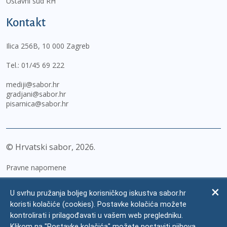
Ustavni sud RH
Kontakt
Ilica 256B, 10 000 Zagreb
Tel.:
01/45 69 222
mediji@sabor.hr
gradjani@sabor.hr
pisarnica@sabor.hr
© Hrvatski sabor,
2026
Pravne napomene
Izjava o pristupačnosti
U svrhu pružanja boljeg korisničkog iskustva sabor.hr
Zaštita osobnih podataka
koristi kolačiće (cookies). Postavke kolačića možete
kontrolirati i prilagođavati u vašem web pregledniku.
Impressum
Klikom na "Postavke kolačića" možete postaviti njihova