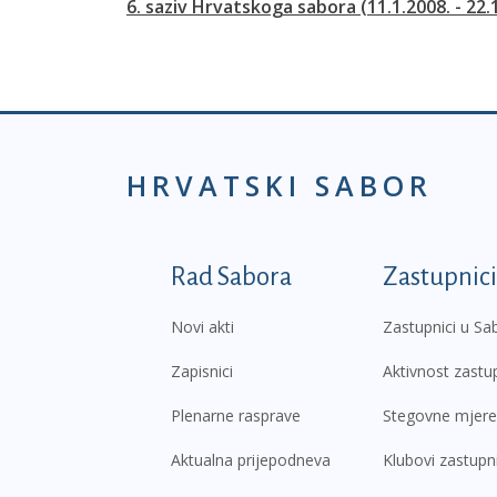
6. saziv Hrvatskoga sabora (11.1.2008. - 22.
HRVATSKI SABOR
Podnožje prvi izborni
Rad Sabora
Zastupnici
Novi akti
Zastupnici u Sa
Zapisnici
Aktivnost zastu
Plenarne rasprave
Stegovne mjere
Aktualna prijepodneva
Klubovi zastupn