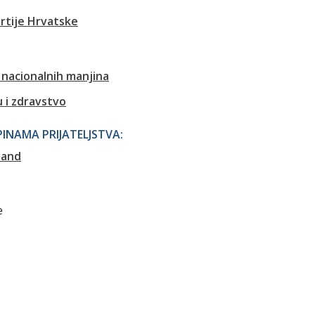
rtije Hrvatske
 nacionalnih manjina
u i zdravstvo
NAMA PRIJATELJSTVA:
land
e