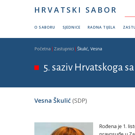
Skoči na glavni sadržaj
HRVATSKI SABOR
O SABORU
SJEDNICE
RADNA TIJELA
ZASTU
Breadcrumb
Početna
Zastupnici
Škulić, Vesna
5. saziv Hrvatskoga sa
Vesna Škulić
(SDP)
Rođena je 1. lis
pravosuđe u Zag