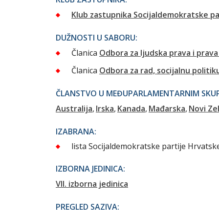
Klub zastupnika Socijaldemokratske pa
DUŽNOSTI U SABORU:
Članica
Odbora za ljudska prava i prava
Članica
Odbora za rad, socijalnu politik
ČLANSTVO U MEĐUPARLAMENTARNIM SKUPI
Australija
Irska
Kanada
Mađarska
Novi Ze
IZABRANA:
lista Socijaldemokratske partije Hrvatsk
IZBORNA JEDINICA:
VII. izborna jedinica
PREGLED SAZIVA: