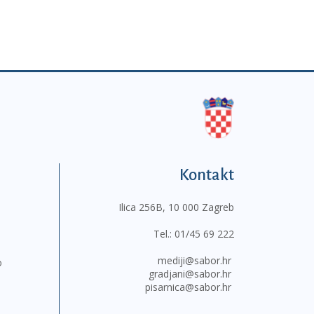
Kontakt
Ilica 256B, 10 000 Zagreb
Tel.:
01/45 69 222
mediji@sabor.hr
o
gradjani@sabor.hr
pisarnica@sabor.hr