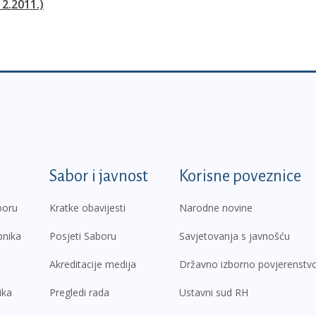
12.2011.)
k
Sabor i javnost
Korisne poveznice
boru
Kratke obavijesti
Narodne novine
pnika
Posjeti Saboru
Savjetovanja s javnošću
Akreditacije medija
Državno izborno povjerenstv
ika
Pregledi rada
Ustavni sud RH