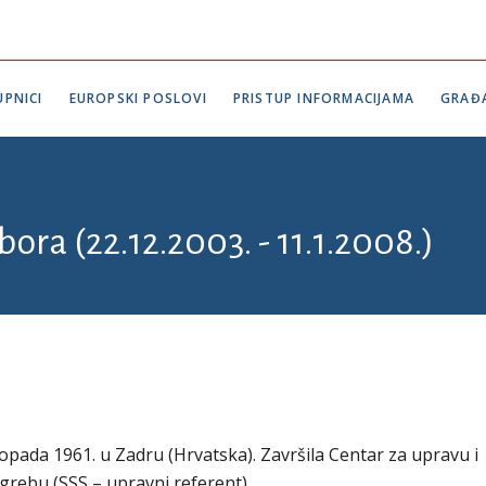
PNICI
EUROPSKI POSLOVI
PRISTUP INFORMACIJAMA
GRAĐ
bora (22.12.2003. - 11.1.2008.)
topada 1961. u Zadru (Hrvatska). Završila Centar za upravu i
rebu (SSS – upravni referent).