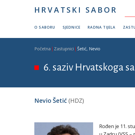
Skoči na glavni sadržaj
HRVATSKI SABOR
O SABORU
SJEDNICE
RADNA TIJELA
ZASTU
Breadcrumb
Početna
Zastupnici
Šetić, Nevio
6. saziv Hrvatskoga sab
Nevio Šetić
(HDZ)
Rođen je 11. st
u Zadru (VSS – p