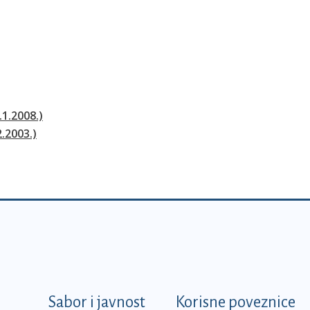
.1.2008.)
2.2003.)
k
Sabor i javnost
Korisne poveznice