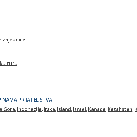
 zajednice
 kulturu
NAMA PRIJATELJSTVA:
a Gora
Indonezija
Irska
Island
Izrael
Kanada
Kazahstan