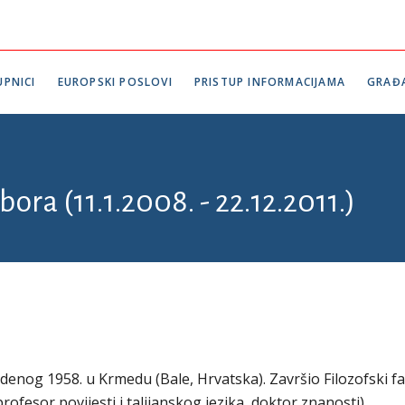
PNICI
EUROPSKI POSLOVI
PRISTUP INFORMACIJAMA
GRAĐ
ora (11.1.2008. - 22.12.2011.)
udenog 1958. u Krmedu (Bale, Hrvatska). Završio Filozofski fa
rofesor povijesti i talijanskog jezika, doktor znanosti).