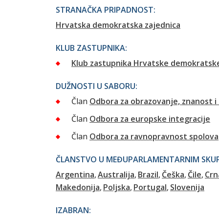
STRANAČKA PRIPADNOST:
Hrvatska demokratska zajednica
KLUB ZASTUPNIKA:
Klub zastupnika Hrvatske demokratske
DUŽNOSTI U SABORU:
Član
Odbora za obrazovanje, znanost i
Član
Odbora za europske integracije
Član
Odbora za ravnopravnost spolova
ČLANSTVO U MEĐUPARLAMENTARNIM SKUPI
Argentina
Australija
Brazil
Češka
Čile
Crn
Makedonija
Poljska
Portugal
Slovenija
IZABRAN: