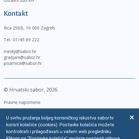
Ustavni sud RH
Kontakt
Ilica 256B, 10 000 Zagreb
Tel.:
01/45 69 222
mediji@sabor.hr
gradjani@sabor.hr
pisarnica@sabor.hr
© Hrvatski sabor,
2026
Pravne napomene
Izjava o pristupačnosti
U svrhu pružanja boljeg korisničkog iskustva sabor.hr
Zaštita osobnih podataka
koristi kolačiće (cookies). Postavke kolačića možete
kontrolirati i prilagođavati u vašem web pregledniku.
Impressum
Klikom na "Postavke kolačića" možete postaviti njihova