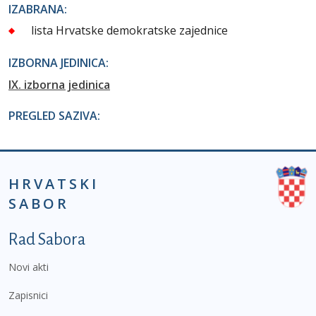
IZABRANA:
lista Hrvatske demokratske zajednice
IZBORNA JEDINICA:
IX. izborna jedinica
PREGLED SAZIVA:
HRVATSKI
SABOR
Podnožje prvi izbornik
Rad Sabora
Novi akti
Zapisnici