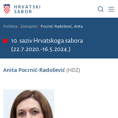
Skoči na glavni sadržaj
HRVATSKI
SABOR
Breadcrumb
Početna
Zastupnici
Pocrnić-Radošević, Anita
10. saziv Hrvatskoga sabora
(22.7.2020.-16.5.2024.)
Anita Pocrnić-Radošević
(HDZ)