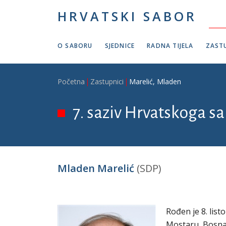
Skoči na glavni sadržaj
HRVATSKI SABOR
O SABORU
SJEDNICE
RADNA TIJELA
ZASTU
Breadcrumb
Početna
Zastupnici
Marelić, Mladen
7. saziv Hrvatskoga sab
Mladen Marelić
(SDP)
Rođen je 8. list
Mostaru, Bosna 