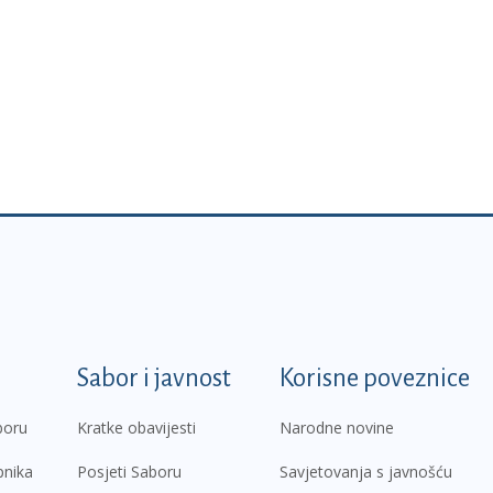
k
Sabor i javnost
Korisne poveznice
boru
Kratke obavijesti
Narodne novine
pnika
Posjeti Saboru
Savjetovanja s javnošću