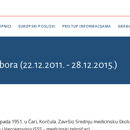
PNICI
EUROPSKI POSLOVI
PRISTUP INFORMACIJAMA
GRAĐ
ora (22.12.2011. - 28.12.2015.)
opada 1951. u Čari, Korčula. Završio Srednju medicinsku škol
i Hercegovina (SSS - medicinski tehničar).