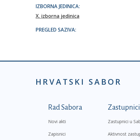
IZBORNA JEDINICA:
X. izborna jedinica
PREGLED SAZIVA:
HRVATSKI SABOR
Podnožje prvi izborni
Rad Sabora
Zastupnici
Novi akti
Zastupnici u Sa
Zapisnici
Aktivnost zastu