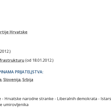
rtije Hrvatske
.2012.)
frastrukturu
(od 18.01.2012.)
NAMA PRIJATELJSTVA:
a
Slovenija
Srbija
ke - Hrvatske narodne stranke - Liberalnih demokrata - Istar
e umirovljenika