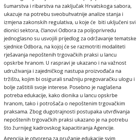
šumarstva i ribarstva na zaključak Hrvatskoga sabora,
ukazuje na potrebu sveobuhvatnije analize stanja i
izmjena zakonskih regulativa, u koje će biti uključeni svi
dionici sektora, članovi Odbora za poljoprivredu
jednoglasno su usvojili prijedlog za održavanje tematske
sjednice Odbora, na kojoj će se razmotriti modaliteti
rješavanja nepoštenih trgovačkih praksi u lancu
opskrbe hranom. U raspravi je ukazano i na važnost
udruživanja i zajedničkog nastupa proizvođača na
tržištu, kojim bi osigurali snažniju pregovaračku ulogu i
bolje zaštitili svoje interese. Posebno je naglašena
potreba edukacije, kako dionika u lancu opskrbe
hranom, tako i potrošača o nepoštenim trgovačkim
praksama. Zbog dugotrajnosti postupaka utvrđivanja
nepoštenih trgovačkih praksi ukazano je na potrebu
što žurnijeg kadrovskog kapacitiranja Agencije.
Agencija je otvorena za pružanje edukacije svim