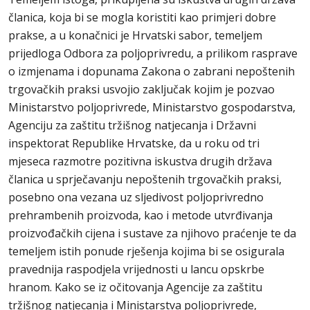
članica, koja bi se mogla koristiti kao primjeri dobre
prakse, a u konačnici je Hrvatski sabor, temeljem
prijedloga Odbora za poljoprivredu, a prilikom rasprave
o izmjenama i dopunama Zakona o zabrani nepoštenih
trgovačkih praksi usvojio zaključak kojim je pozvao
Ministarstvo poljoprivrede, Ministarstvo gospodarstva,
Agenciju za zaštitu tržišnog natjecanja i Državni
inspektorat Republike Hrvatske, da u roku od tri
mjeseca razmotre pozitivna iskustva drugih država
članica u sprječavanju nepoštenih trgovačkih praksi,
posebno ona vezana uz sljedivost poljoprivredno
prehrambenih proizvoda, kao i metode utvrđivanja
proizvođačkih cijena i sustave za njihovo praćenje te da
temeljem istih ponude rješenja kojima bi se osigurala
pravednija raspodjela vrijednosti u lancu opskrbe
hranom. Kako se iz očitovanja Agencije za zaštitu
tržišnog natjecanja i Ministarstva poljoprivrede,