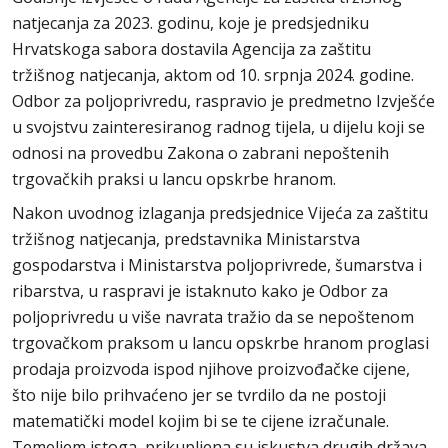
natjecanja za 2023. godinu, koje je predsjedniku
Hrvatskoga sabora dostavila Agencija za zaštitu
tržišnog natjecanja, aktom od 10. srpnja 2024. godine.
Odbor za poljoprivredu, raspravio je predmetno Izvješće
u svojstvu zainteresiranog radnog tijela, u dijelu koji se
odnosi na provedbu Zakona o zabrani nepoštenih
trgovačkih praksi u lancu opskrbe hranom.
Nakon uvodnog izlaganja predsjednice Vijeća za zaštitu
tržišnog natjecanja, predstavnika Ministarstva
gospodarstva i Ministarstva poljoprivrede, šumarstva i
ribarstva, u raspravi je istaknuto kako je Odbor za
poljoprivredu u više navrata tražio da se nepoštenom
trgovačkom praksom u lancu opskrbe hranom proglasi
prodaja proizvoda ispod njihove proizvođačke cijene,
što nije bilo prihvaćeno jer se tvrdilo da ne postoji
matematički model kojim bi se te cijene izračunale.
Temeljem istoga, prikupljena su iskustva drugih država