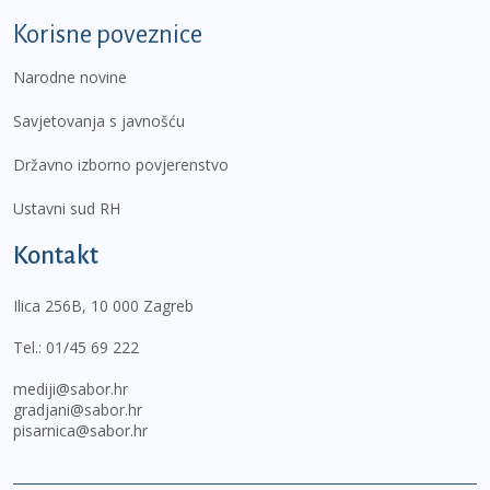
Korisne poveznice
Narodne novine
Savjetovanja s javnošću
Državno izborno povjerenstvo
Ustavni sud RH
Kontakt
Ilica 256B, 10 000 Zagreb
Tel.:
01/45 69 222
mediji@sabor.hr
gradjani@sabor.hr
pisarnica@sabor.hr