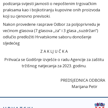
podizanja svijesti javnosti o nepoštenim trgovačkim
praksama kao i bojkotiranju kupovine onih proizvoda
koji su cjenovno previsoki.
Nakon provedene rasprave Odbor za poljoprivredu je
većinom glasova (7 glasova „za“ i 3 glasa „suzdržan“)
odlučio predložiti Hrvatskome saboru donošenje
sljedećeg
Z A K LJ U Č K A
Prihvaća se Godišnje izvješće o radu Agencije za zaštitu
tržišnog natjecanja za 2023. godinu.
PREDSJEDNICA ODBORA
Marijana Petir