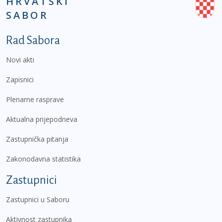
HRVATSKI
SABOR
Podnožje prvi izbornik
Rad Sabora
Novi akti
Zapisnici
Plenarne rasprave
Aktualna prijepodneva
Zastupnička pitanja
Zakonodavna statistika
Zastupnici
Zastupnici u Saboru
Aktivnost zastupnika