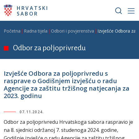
Skoči na glavni sadržaj
HRVATSKI
SABOR
Breadcrumb
Početna
Radna tijela
Odbori i povjerenstva
Izvješće Odbora za p
Odbor za poljoprivredu
Izvješće Odbora za poljoprivredu s
rasprave o Godišnjem izvješću o radu
Agencije za zaštitu tržišnog natjecanja za
2023. godinu
07.11.2024.
Odbor za poljoprivredu Hrvatskoga sabora raspravio je
na 8. sjednici održanoj 7. studenoga 2024. godine,
Godišnje izvješće o radu Agencije za zaštitu tržišnog