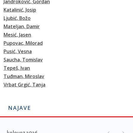
Jandroković, Gordan
Katalinić, Josip
Ljubić, Božo
Mateljan, Damir
Mesić, Jasen
Pupovac, Milorad
Pusić, Vesna
Saucha, Tomislav
Tepeš, Ivan
Tuđman, Miroslav
Vrbat Grgić, Tanja
NAJAVE