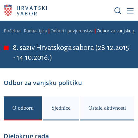
Skoči na glavni sadržaj
HRVATSKI
SABOR
Breadcrumb
Početna
Radna tijela
Odbori i povjerenstva
Odbor za vanjsku pol
8. saziv Hrvatskoga sabora (28.12.2015.
- 14.10.2016.)
Odbor za vanjsku politiku
O odboru
Sjednice
Ostale aktivnosti
Djelokrug rada