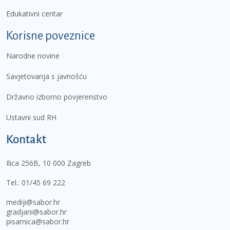
Edukativni centar
Korisne poveznice
Narodne novine
Savjetovanja s javnošću
Državno izborno povjerenstvo
Ustavni sud RH
Kontakt
Ilica 256B, 10 000 Zagreb
Tel.:
01/45 69 222
mediji@sabor.hr
gradjani@sabor.hr
pisarnica@sabor.hr