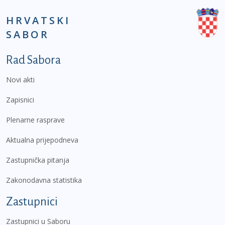
HRVATSKI
SABOR
Podnožje prvi izbornik
Rad Sabora
Novi akti
Zapisnici
Plenarne rasprave
Aktualna prijepodneva
Zastupnička pitanja
Zakonodavna statistika
Zastupnici
Zastupnici u Saboru