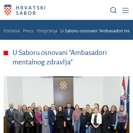
Skoči na glavni sadržaj
HRVATSKI
SABOR
Breadcrumb
Početna
Press
Priopćenja
U Saboru osnovani “Ambasadori ment
U Saboru osnovani “Ambasadori
mentalnog zdravlja”