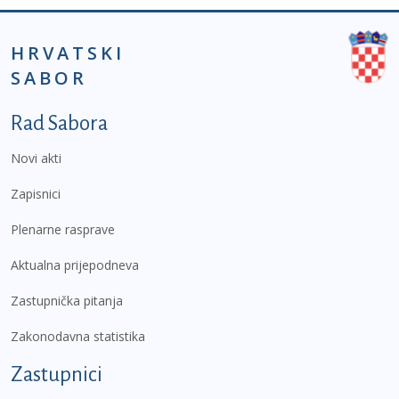
HRVATSKI
SABOR
Podnožje prvi izbornik
Rad Sabora
Novi akti
Zapisnici
Plenarne rasprave
Aktualna prijepodneva
Zastupnička pitanja
Zakonodavna statistika
Zastupnici