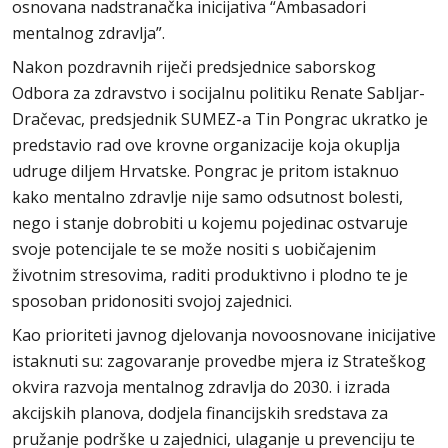
osnovana nadstranačka inicijativa “Ambasadori
mentalnog zdravlja”.
Nakon pozdravnih riječi predsjednice saborskog
Odbora za zdravstvo i socijalnu politiku Renate Sabljar-
Dračevac, predsjednik SUMEZ-a Tin Pongrac ukratko je
predstavio rad ove krovne organizacije koja okuplja
udruge diljem Hrvatske. Pongrac je pritom istaknuo
kako mentalno zdravlje nije samo odsutnost bolesti,
nego i stanje dobrobiti u kojemu pojedinac ostvaruje
svoje potencijale te se može nositi s uobičajenim
životnim stresovima, raditi produktivno i plodno te je
sposoban pridonositi svojoj zajednici.
Kao prioriteti javnog djelovanja novoosnovane inicijative
istaknuti su: zagovaranje provedbe mjera iz Strateškog
okvira razvoja mentalnog zdravlja do 2030. i izrada
akcijskih planova, dodjela financijskih sredstava za
pružanje podrške u zajednici, ulaganje u prevenciju te