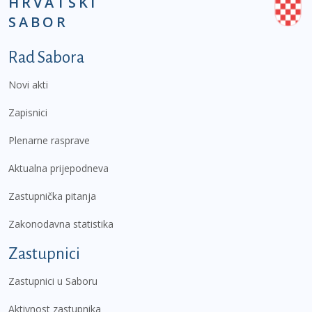
HRVATSKI
SABOR
Podnožje prvi izbornik
Rad Sabora
Novi akti
Zapisnici
Plenarne rasprave
Aktualna prijepodneva
Zastupnička pitanja
Zakonodavna statistika
Zastupnici
Zastupnici u Saboru
Aktivnost zastupnika