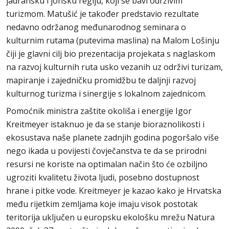
jadransku i jonsku regiju, koji se bavi održivim
turizmom. Matušić je također predstavio rezultate
nedavno održanog međunarodnog seminara o
kulturnim rutama (putevima maslina) na Malom Lošinju
čiji je glavni cilj bio prezentacija projekata s naglaskom
na razvoj kulturnih ruta usko vezanih uz održivi turizam,
mapiranje i zajedničku promidžbu te daljnji razvoj
kulturnog turizma i sinergije s lokalnom zajednicom.
Pomoćnik ministra zaštite okoliša i energije Igor
Kreitmeyer istaknuo je da se stanje bioraznolikosti i
ekosustava naše planete zadnjih godina pogoršalo više
nego ikada u povijesti čovječanstva te da se prirodni
resursi ne koriste na optimalan način što će ozbiljno
ugroziti kvalitetu života ljudi, posebno dostupnost
hrane i pitke vode. Kreitmeyer je kazao kako je Hrvatska
među rijetkim zemljama koje imaju visok postotak
teritorija uključen u europsku ekološku mrežu Natura