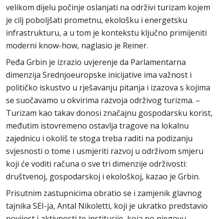
velikom dijelu počinje oslanjati na održivi turizam kojem
je cilj poboljšati prometnu, ekološku i energetsku
infrastrukturu, a u tom je kontekstu ključno primijeniti
moderni know-how, naglasio je Reiner.
Peđa Grbin je izrazio uvjerenje da Parlamentarna
dimenzija Srednjoeuropske inicijative ima važnost i
političko iskustvo u rješavanju pitanja i izazova s kojima
se suočavamo u okvirima razvoja održivog turizma. –
Turizam kao takav donosi značajnu gospodarsku korist,
međutim istovremeno ostavlja tragove na lokalnu
zajednicu i okoliš te stoga treba raditi na podizanju
svjesnosti o tome i usmjeriti razvoj u održivom smjeru
koji će voditi računa o sve tri dimenzije održivosti:
društvenoj, gospodarskoj i ekološkoj, kazao je Grbin.
Prisutnim zastupnicima obratio se i zamjenik glavnog
tajnika SEI-ja, Antal Nikoletti, koji je ukratko predstavio
povijest i aktivnosti te institucije, koja po njegovu