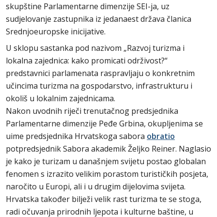
skupštine Parlamentarne dimenzije SEI-ja, uz
sudjelovanje zastupnika iz jedanaest država članica
Srednjoeuropske inicijative.
U sklopu sastanka pod nazivom „Razvoj turizma i
lokalna zajednica: kako promicati održivost?“
predstavnici parlamenata raspravljaju o konkretnim
učincima turizma na gospodarstvo, infrastrukturu i
okoliš u lokalnim zajednicama.
Nakon uvodnih riječi trenutačnog predsjednika
Parlamentarne dimenzije Peđe Grbina, okupljenima se
uime predsjednika Hrvatskoga sabora
obratio
potpredsjednik Sabora akademik Željko Reiner. Naglasio
je kako je turizam u današnjem svijetu postao globalan
fenomen s izrazito velikim porastom turističkih posjeta,
naročito u Europi, ali i u drugim dijelovima svijeta.
Hrvatska također bilježi velik rast turizma te se stoga,
radi očuvanja prirodnih ljepota i kulturne baštine, u