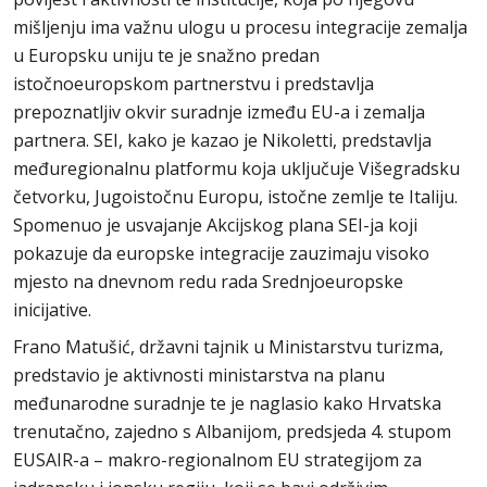
mišljenju ima važnu ulogu u procesu integracije zemalja
u Europsku uniju te je snažno predan
istočnoeuropskom partnerstvu i predstavlja
prepoznatljiv okvir suradnje između EU-a i zemalja
partnera. SEI, kako je kazao je Nikoletti, predstavlja
međuregionalnu platformu koja uključuje Višegradsku
četvorku, Jugoistočnu Europu, istočne zemlje te Italiju.
Spomenuo je usvajanje Akcijskog plana SEI-ja koji
pokazuje da europske integracije zauzimaju visoko
mjesto na dnevnom redu rada Srednjoeuropske
inicijative.
Frano Matušić, državni tajnik u Ministarstvu turizma,
predstavio je aktivnosti ministarstva na planu
međunarodne suradnje te je naglasio kako Hrvatska
trenutačno, zajedno s Albanijom, predsjeda 4. stupom
EUSAIR-a – makro-regionalnom EU strategijom za