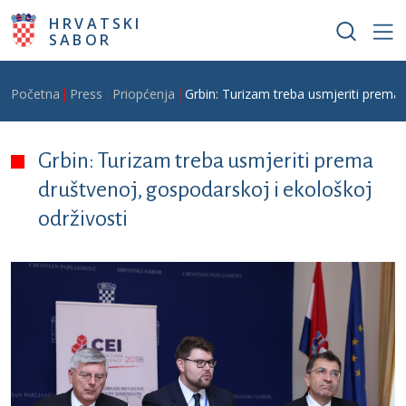
Skoči na glavni sadržaj
HRVATSKI
SABOR
Breadcrumb
Početna
Press
Priopćenja
Grbin: Turizam treba usmjeriti prema 
Grbin: Turizam treba usmjeriti prema
društvenoj, gospodarskoj i ekološkoj
održivosti