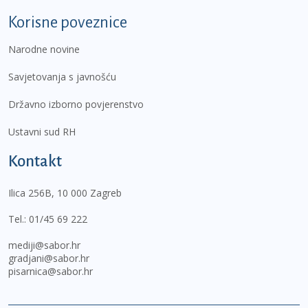
Korisne poveznice
Narodne novine
Savjetovanja s javnošću
Državno izborno povjerenstvo
Ustavni sud RH
Kontakt
Ilica 256B, 10 000 Zagreb
Tel.:
01/45 69 222
mediji@sabor.hr
gradjani@sabor.hr
pisarnica@sabor.hr