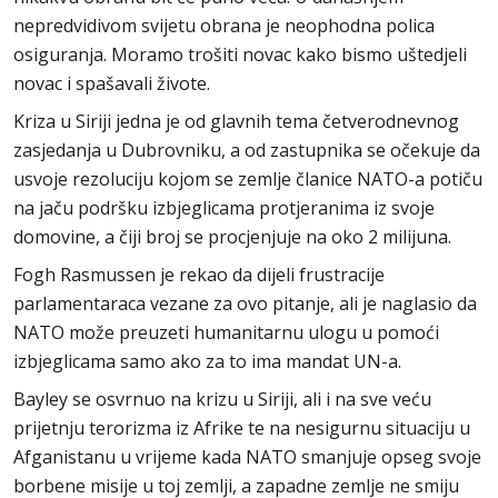
nepredvidivom svijetu obrana je neophodna polica
osiguranja. Moramo trošiti novac kako bismo uštedjeli
novac i spašavali živote.
Kriza u Siriji jedna je od glavnih tema četverodnevnog
zasjedanja u Dubrovniku, a od zastupnika se očekuje da
usvoje rezoluciju kojom se zemlje članice NATO-a potiču
na jaču podršku izbjeglicama protjeranima iz svoje
domovine, a čiji broj se procjenjuje na oko 2 milijuna.
Fogh Rasmussen je rekao da dijeli frustracije
parlamentaraca vezane za ovo pitanje, ali je naglasio da
NATO može preuzeti humanitarnu ulogu u pomoći
izbjeglicama samo ako za to ima mandat UN-a.
Bayley se osvrnuo na krizu u Siriji, ali i na sve veću
prijetnju terorizma iz Afrike te na nesigurnu situaciju u
Afganistanu u vrijeme kada NATO smanjuje opseg svoje
borbene misije u toj zemlji, a zapadne zemlje ne smiju