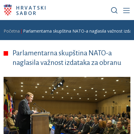
Skoči na glavni sadržaj
HRVATSKI
SABOR
Breadcrumb
Početna
Parlamentarna skupština NATO-a naglasila važnost izdat
Parlamentarna skupština NATO-a
naglasila važnost izdataka za obranu