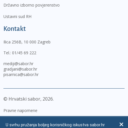
Državno izborno povjerenstvo
Ustavni sud RH
Kontakt
Ilica 256B, 10 000 Zagreb
Tel.:
01/45 69 222
mediji@sabor.hr
gradjani@sabor.hr
pisarnica@sabor.hr
© Hrvatski sabor,
2026
Pravne napomene
Izjava o pristupačnosti
U svrhu pružanja boljeg korisničkog iskustva sabor.hr