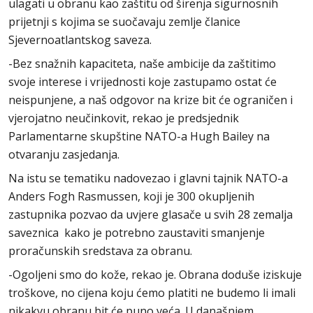
ulagati u obranu kao zaštitu od širenja sigurnosnih
prijetnji s kojima se suočavaju zemlje članice
Sjevernoatlantskog saveza.
-Bez snažnih kapaciteta, naše ambicije da zaštitimo
svoje interese i vrijednosti koje zastupamo ostat će
neispunjene, a naš odgovor na krize bit će ograničen i
vjerojatno neučinkovit, rekao je predsjednik
Parlamentarne skupštine NATO-a Hugh Bailey na
otvaranju zasjedanja.
Na istu se tematiku nadovezao i glavni tajnik NATO-a
Anders Fogh Rasmussen, koji je 300 okupljenih
zastupnika pozvao da uvjere glasače u svih 28 zemalja
saveznica kako je potrebno zaustaviti smanjenje
proračunskih sredstava za obranu.
-Ogoljeni smo do kože, rekao je. Obrana doduše iziskuje
troškove, no cijena koju ćemo platiti ne budemo li imali
nikakvu obranu bit će puno veća. U današnjem