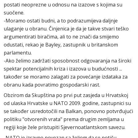
postati neoprezne u odnosu na izazove s kojima su
suočene.
-Moramo ostati budni, a to podrazumijeva daljnje
ulaganje u obranu. Činjenica je da je takve stvari teško
argumentirati biračima, ali to ne znači da smijemo
odustati, rekao je Bayley, zastupnik u britanskom
parlamentu.
-Ako želimo zadržati sposobnost odgovaranja na široki
spektar potencijalnih kriza i izazova u budućnosti ...
također se moramo zalagati za povećanje izdataka za
obranu kada povratimo gospodarski rast.
Obzirom da Skupština po prvi put zasjeda u Hrvatskoj
od ulaska Hrvatske u NATO 2009. godine, zastupnici su
se također usredotočili na Balkan, ponovno potvrđujući
politiku "otvorenih vrata" prema drugim zemljama u
regiji koje žele pristupiti Sjevernoatlantskom savezu.
-NATO je izravno povezan sa željom da se potiču