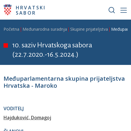
Skoči na glavni sadržaj
HRVATSKI
SABOR
Breadcrumb
Početna
Međunarodna suradnja
Skupine prijateljstva
Međuparla
10. saziv Hrvatskoga sabora
(22.7.2020.-16.5.2024.)
Međuparlamentarna skupina prijateljstva
Hrvatska - Maroko
VODITELJ
Hajduković, Domagoj