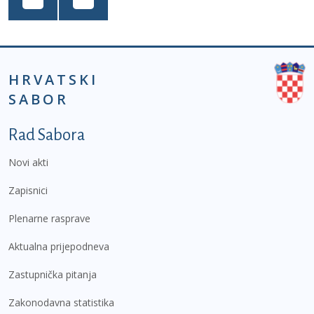
HRVATSKI
SABOR
Podnožje prvi izbornik
Rad Sabora
Novi akti
Zapisnici
Plenarne rasprave
Aktualna prijepodneva
Zastupnička pitanja
Zakonodavna statistika