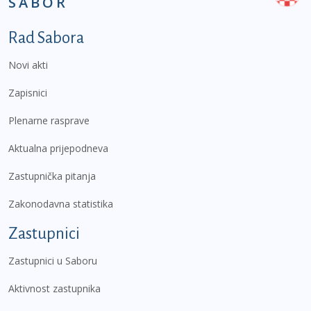
SABOR
Podnožje prvi izbornik
Rad Sabora
Novi akti
Zapisnici
Plenarne rasprave
Aktualna prijepodneva
Zastupnička pitanja
Zakonodavna statistika
Zastupnici
Zastupnici u Saboru
Aktivnost zastupnika