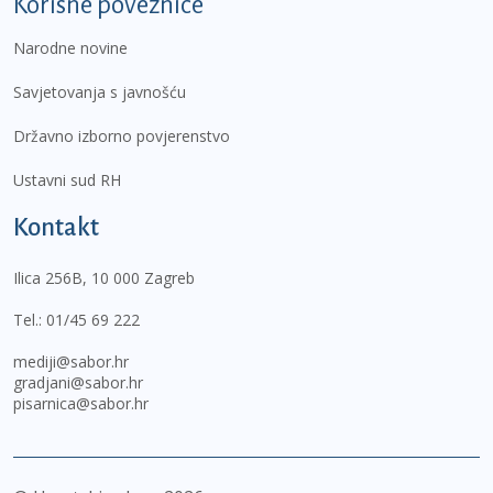
Korisne poveznice
Narodne novine
Savjetovanja s javnošću
Državno izborno povjerenstvo
Ustavni sud RH
Kontakt
Ilica 256B, 10 000 Zagreb
Tel.:
01/45 69 222
mediji@sabor.hr
gradjani@sabor.hr
pisarnica@sabor.hr