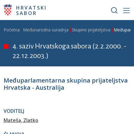
Skoči na glavni sadržaj
HRVATSKI
SABOR
Breadcrumb
Početna
Međunarodna suradnja
Skupine prijateljstva
Međuparlam
4. saziv Hrvatskoga sabora (2.2.2000. -
22.12.2003.)
Međuparlamentarna skupina prijateljstva
Hrvatska - Australija
VODITELJ
Mateša, Zlatko