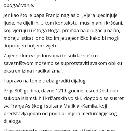
obogaćivanje.
Jer kao što je papa Franjo naglasio: „Vjera ujedinjuje
ljude, ne dijeli ih. U tom kontekstu, muslimani i kršćani,
koji vjeruju u istoga Boga, premda na drugačiji način,
moraju isticati ono što im je zajedničko kako bi mogli
doprinijeti boljem svijetu.
Zajedničkim vrijednostima te solidarnošću i
savezništvom možemo se suprotstaviti svakom obliku
ekstremizma i radikalizma“.
I upravo na tome treba graditi dijalog.
Prije 800 godina, davne 1219. godine, usred žestokih
sukoba islamskih i križarskih vojski, dogodio se susret
sv. Franje Asiškog i sultana Malik al-Kamila, koji
predstavlja jedan od prvih primjera međureligijskog
dijaloga.