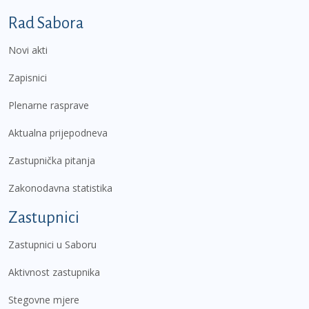
Podnožje prvi izbornik
Rad Sabora
Novi akti
Zapisnici
Plenarne rasprave
Aktualna prijepodneva
Zastupnička pitanja
Zakonodavna statistika
Zastupnici
Zastupnici u Saboru
Aktivnost zastupnika
Stegovne mjere