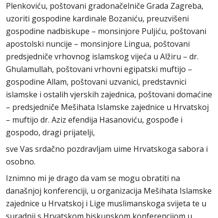
Plenkoviću, poštovani gradonačelniče Grada Zagreba,
uzoriti gospodine kardinale Bozaniću, preuzvišeni
gospodine nadbiskupe – monsinjore Puljiću, poštovani
apostolski nuncije – monsinjore Lingua, poštovani
predsjedniče vrhovnog islamskog vijeća u Alžiru – dr.
Ghulamullah, poštovani vrhovni egipatski muftijo –
gospodine Allam, poštovani uzvanici, predstavnici
islamske i ostalih vjerskih zajednica, poštovani domaćine
– predsjedniče Mešihata Islamske zajednice u Hrvatskoj
– muftijo dr. Aziz efendija Hasanoviću, gospođe i
gospodo, dragi prijatelji,
sve Vas srdačno pozdravljam uime Hrvatskoga sabora i
osobno.
Iznimno mi je drago da vam se mogu obratiti na
današnjoj konferenciji, u organizacija Mešihata Islamske
zajednice u Hrvatskoj i Lige muslimanskoga svijeta te u
suradnji s Hrvatskom biskupskom konferencijom u