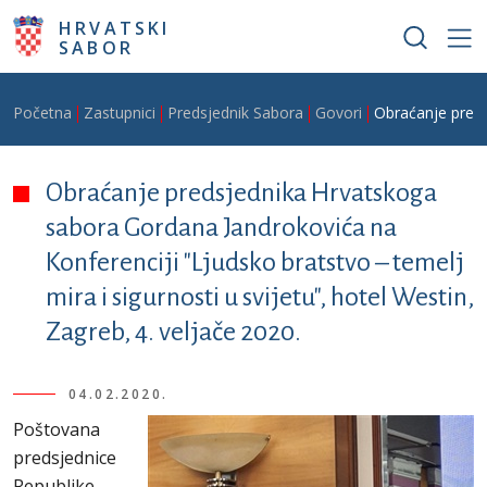
Skoči na glavni sadržaj
HRVATSKI
SABOR
Breadcrumb
Početna
Zastupnici
Predsjednik Sabora
Govori
Obraćanje preds
Obraćanje predsjednika Hrvatskoga
sabora Gordana Jandrokovića na
Konferenciji "Ljudsko bratstvo – temelj
mira i sigurnosti u svijetu", hotel Westin,
Zagreb, 4. veljače 2020.
04.02.2020.
Poštovana
predsjednice
Republike –