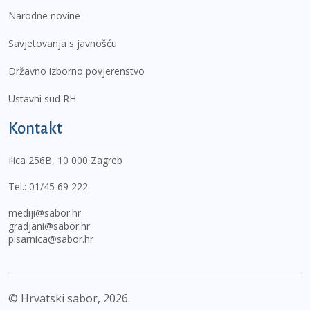
Narodne novine
Savjetovanja s javnošću
Državno izborno povjerenstvo
Ustavni sud RH
Kontakt
Ilica 256B, 10 000 Zagreb
Tel.:
01/45 69 222
mediji@sabor.hr
gradjani@sabor.hr
pisarnica@sabor.hr
© Hrvatski sabor,
2026