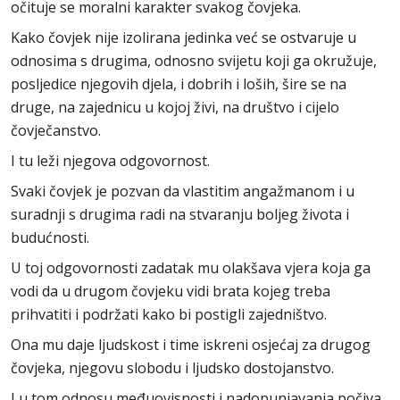
očituje se moralni karakter svakog čovjeka.
Kako čovjek nije izolirana jedinka već se ostvaruje u
odnosima s drugima, odnosno svijetu koji ga okružuje,
posljedice njegovih djela, i dobrih i loših, šire se na
druge, na zajednicu u kojoj živi, na društvo i cijelo
čovječanstvo.
I tu leži njegova odgovornost.
Svaki čovjek je pozvan da vlastitim angažmanom i u
suradnji s drugima radi na stvaranju boljeg života i
budućnosti.
U toj odgovornosti zadatak mu olakšava vjera koja ga
vodi da u drugom čovjeku vidi brata kojeg treba
prihvatiti i podržati kako bi postigli zajedništvo.
Ona mu daje ljudskost i time iskreni osjećaj za drugog
čovjeka, njegovu slobodu i ljudsko dostojanstvo.
I u tom odnosu međuovisnosti i nadopunjavanja počiva