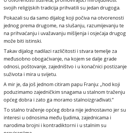
U otvorenosti susreta, promovirajući miroljubivost
svojih religijskih tradicija prihvatili su jedan drugoga.
Pokazali su da samo dijalog koji počiva na otvorenosti
jednog prema drugome, na slušanju, razumijevanju te
na prihvaćanju i uvažavanju mišljenja i osjećaja drugog
može biti istinski.
Takav dijalog nadilazi različitosti i stvara temelje za
međusobno obogaćivanje, na kojem se dalje grade
odnosi, poštovanje, zajedništvo i u konačnici postizanje
suživota i mira u svijetu.
A mir je, da još jednom citiram papu Franju: „hod koji
poduzimamo zajedničkim snagama u stalnom traženju
općeg dobra i zato ga moramo stalnoizgrađivati.“
To stalno traženje općeg dobra nije jednostavno jer su
interesi u odnosima među ljudima, zajednicama i
narodima brojni i kontradiktorni i u stalnim su