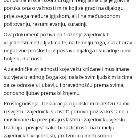
odnosima kršćanstva s drugim religijama čija je glavna
poruka ona o važnosti mira koji se gradi na dijalogu,
prije svega međureligijskom, ali i na međusobnom
poštovanju, razumijevanju, suradnji.
Ovaj dokument poziva na traženje zajedničkih
vrijednosti među ljudima te, na temelju toga, nazaborav
negativne prošlosti, uspostavu dijaloga i suradnje uime
bolje budućnosti.
A zajedničke vrijednosti koje vežu kršćane i muslimane
su: vjera u jednog Boga koji nalaže svim ljudskim bićima
da se odnose s ljubavlju i pravednošću prema svima,
odnosno ljubav prema bližnjemu.
Prošlogodišnja „Deklaracija o ljudskom bratstvu za mir
u svijetu i zajednički suživot“ ponovo poziva kršćane i
muslimane da preispitaju vlastitu i zajedničku vjersku
tradiciju i povijest kako bi različitosti, na temelju
zajedničkih vrijednosti, pretvorili u međusobno