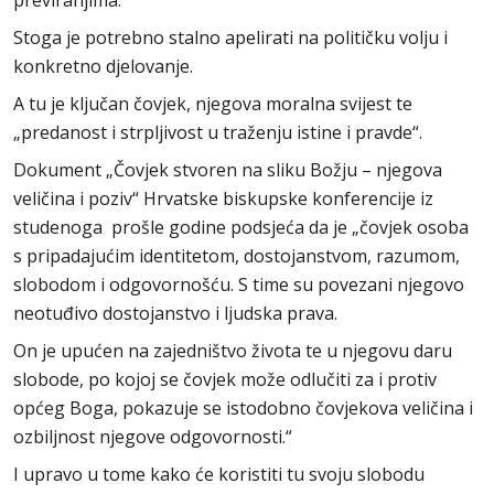
previranjima.
Stoga je potrebno stalno apelirati na političku volju i
konkretno djelovanje.
A tu je ključan čovjek, njegova moralna svijest te
„predanost i strpljivost u traženju istine i pravde“.
Dokument „Čovjek stvoren na sliku Božju – njegova
veličina i poziv“ Hrvatske biskupske konferencije iz
studenoga prošle godine podsjeća da je „čovjek osoba
s pripadajućim identitetom, dostojanstvom, razumom,
slobodom i odgovornošću. S time su povezani njegovo
neotuđivo dostojanstvo i ljudska prava.
On je upućen na zajedništvo života te u njegovu daru
slobode, po kojoj se čovjek može odlučiti za i protiv
općeg Boga, pokazuje se istodobno čovjekova veličina i
ozbiljnost njegove odgovornosti.“
I upravo u tome kako će koristiti tu svoju slobodu