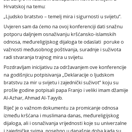
Hrvatskoj na temu:
„Ljudsko bratstvo – temelj mira i sigurnosti u svijetu“.
Uvjeren sam da ćemo na ovoj konferenciji dati snažnu
potporu daljnjem osnaživanju kršćansko-islamskih
odnosa, međureligijskog dijaloga te odaslati poruke o
važnosti međusobnog poštivanja, suradnje i suživota
radi stvaranja trajnog mira u svijetu.
Pozdravljam inicijativu za održavanjem ove konferencije
na godišnjicu potpisivanja „Deklaracije o ljudskom
bratstvu za mir u svijetu i zajednički suživot“ koju su
prošle godine potpisali papa Franjo i veliki imam džamije
Al-Azhar, Ahmad Al-Tayyib.
Riječ je o važnom dokumentu za promicanje odnosa
između kršćana i muslimana danas, međureligijskog
dijaloga, ali i osnaživanja vrijednosti koje su univerzalne
i zajedničke svima, posebno u današnje doba kada su