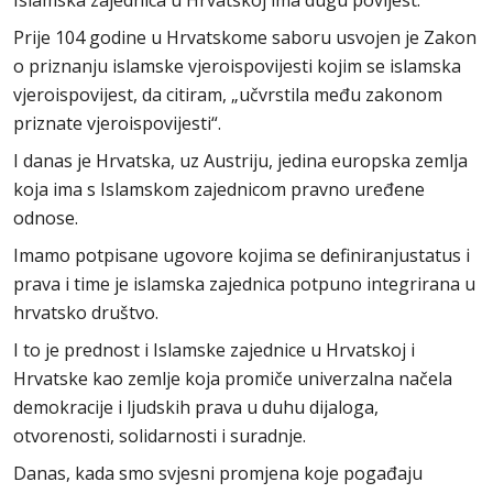
Islamska zajednica u Hrvatskoj ima dugu povijest.
Prije 104 godine u Hrvatskome saboru usvojen je Zakon
o priznanju islamske vjeroispovijesti kojim se islamska
vjeroispovijest, da citiram, „učvrstila među zakonom
priznate vjeroispovijesti“.
I danas je Hrvatska, uz Austriju, jedina europska zemlja
koja ima s Islamskom zajednicom pravno uređene
odnose.
Imamo potpisane ugovore kojima se definiranjustatus i
prava i time je islamska zajednica potpuno integrirana u
hrvatsko društvo.
I to je prednost i Islamske zajednice u Hrvatskoj i
Hrvatske kao zemlje koja promiče univerzalna načela
demokracije i ljudskih prava u duhu dijaloga,
otvorenosti, solidarnosti i suradnje.
Danas, kada smo svjesni promjena koje pogađaju