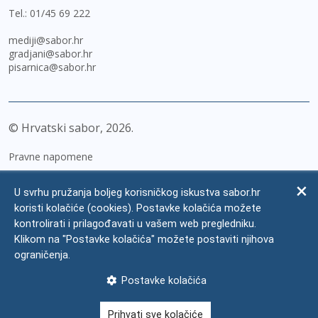
Tel.:
01/45 69 222
mediji@sabor.hr
gradjani@sabor.hr
pisarnica@sabor.hr
© Hrvatski sabor,
2026
Pravne napomene
Izjava o pristupačnosti
U svrhu pružanja boljeg korisničkog iskustva sabor.hr
Zaštita osobnih podataka
koristi kolačiće (cookies). Postavke kolačića možete
kontrolirati i prilagođavati u vašem web pregledniku.
Impressum
Klikom na "Postavke kolačića" možete postaviti njihova
Česta pitanja
ograničenja.
Kontakti
Postavke kolačića
Mapa weba
Prihvati sve kolačiće