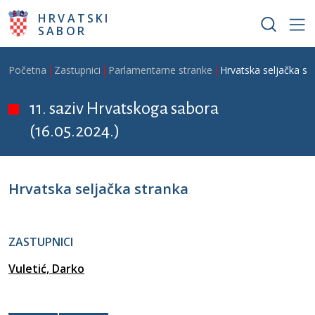
Skoči na glavni sadržaj
HRVATSKI
SABOR
Breadcrumb
Početna
Zastupnici
Parlamentarne stranke
Hrvatska seljačka st
11. saziv Hrvatskoga sabora
(16.05.2024.)
Hrvatska seljačka stranka
ZASTUPNICI
Vuletić, Darko