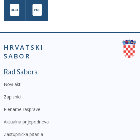
HRVATSKI
SABOR
Podnožje prvi izbornik
Rad Sabora
Novi akti
Zapisnici
Plenarne rasprave
Aktualna prijepodneva
Zastupnička pitanja