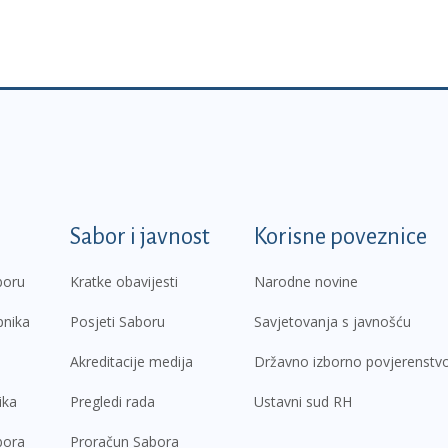
k
Sabor i javnost
Korisne poveznice
boru
Kratke obavijesti
Narodne novine
pnika
Posjeti Saboru
Savjetovanja s javnošću
Akreditacije medija
Državno izborno povjerenstv
ika
Pregledi rada
Ustavni sud RH
bora
Proračun Sabora