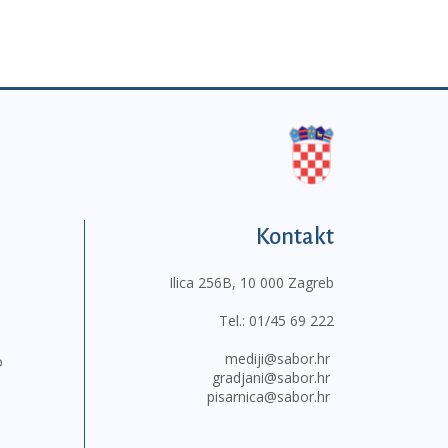
Kontakt
Ilica 256B, 10 000 Zagreb
Tel.:
01/45 69 222
mediji@sabor.hr
o
gradjani@sabor.hr
pisarnica@sabor.hr