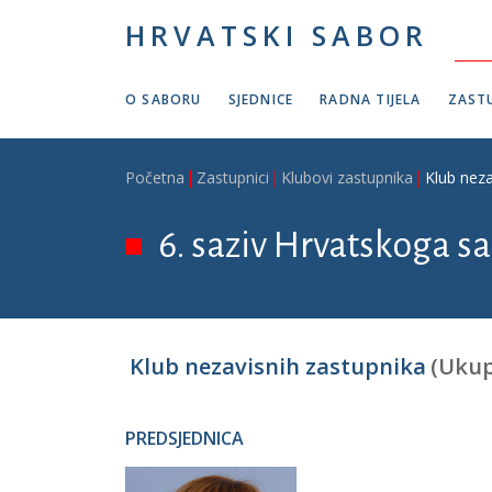
Skoči na glavni sadržaj
HRVATSKI SABOR
O SABORU
SJEDNICE
RADNA TIJELA
ZASTU
Breadcrumb
Početna
Zastupnici
Klubovi zastupnika
Klub neza
6. saziv Hrvatskoga sab
Klub nezavisnih zastupnika
(Ukup
PREDSJEDNICA