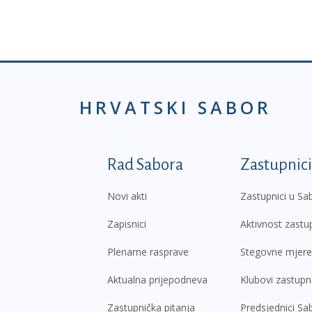
HRVATSKI SABOR
Podnožje prvi izborni
Rad Sabora
Zastupnici
Novi akti
Zastupnici u Sa
Zapisnici
Aktivnost zastu
Plenarne rasprave
Stegovne mjere
Aktualna prijepodneva
Klubovi zastupn
Zastupnička pitanja
Predsjednici Sa