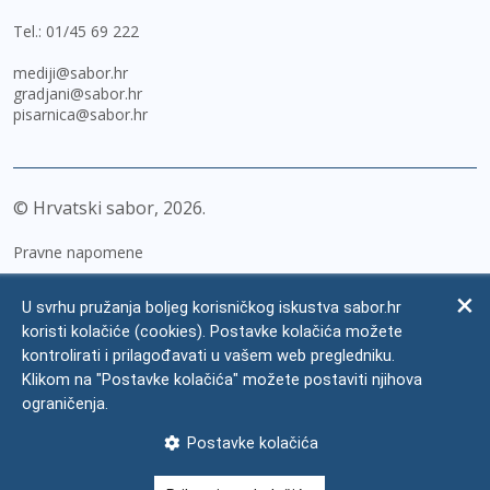
Tel.:
01/45 69 222
mediji@sabor.hr
gradjani@sabor.hr
pisarnica@sabor.hr
© Hrvatski sabor,
2026
Pravne napomene
Izjava o pristupačnosti
U svrhu pružanja boljeg korisničkog iskustva sabor.hr
Zaštita osobnih podataka
koristi kolačiće (cookies). Postavke kolačića možete
kontrolirati i prilagođavati u vašem web pregledniku.
Impressum
Klikom na "Postavke kolačića" možete postaviti njihova
Česta pitanja
ograničenja.
Kontakti
Postavke kolačića
Mapa weba