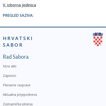
V. izborna jedinica
PREGLED SAZIVA:
HRVATSKI
SABOR
Podnožje prvi izbornik
Rad Sabora
Novi akti
Zapisnici
Plenarne rasprave
Aktualna prijepodneva
Zastupnička pitanja