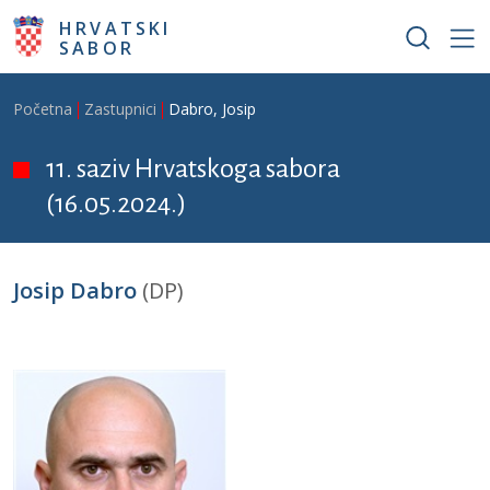
Skoči na glavni sadržaj
HRVATSKI
SABOR
Breadcrumb
Početna
Zastupnici
Dabro, Josip
11. saziv Hrvatskoga sabora
(16.05.2024.)
Josip Dabro
(DP)